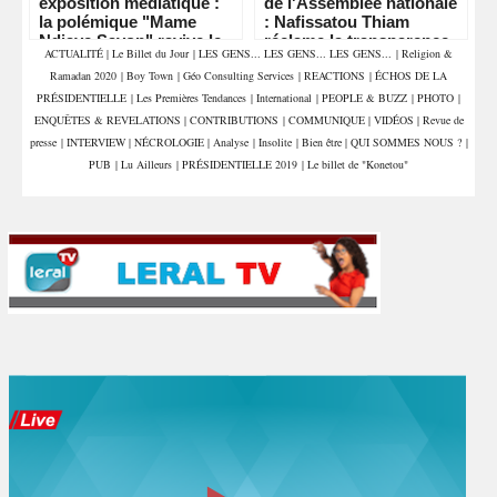
exposition médiatique :
de l'Assemblée nationale
la polémique "Mame
: Nafissatou Thiam
Ndiaye Savon" ravive le
réclame la transparence
ACTUALITÉ
|
Le Billet du Jour
|
LES GENS... LES GENS... LES GENS...
|
Religion &
débat sur le respect des
et interpelle les députés
Ramadan 2020
|
Boy Town
|
Géo Consulting Services
|
REACTIONS
|
ÉCHOS DE LA
lieux saints
PRÉSIDENTIELLE
|
Les Premières Tendances
|
International
|
PEOPLE & BUZZ
|
PHOTO
|
ENQUÊTES & REVELATIONS
|
CONTRIBUTIONS
|
COMMUNIQUE
|
VIDÉOS
|
Revue de
presse
|
INTERVIEW
|
NÉCROLOGIE
|
Analyse
|
Insolite
|
Bien être
|
QUI SOMMES NOUS ?
|
PUB
|
Lu Ailleurs
|
PRÉSIDENTIELLE 2019
|
Le billet de "Konetou"