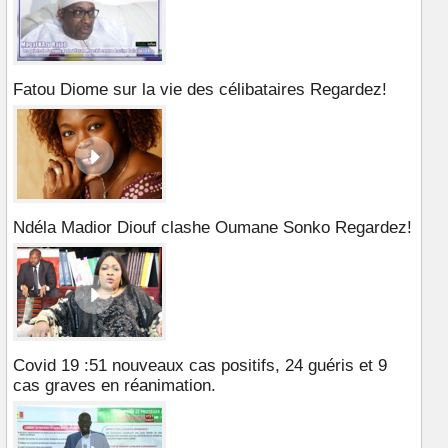
Fatou Diome sur la vie des célibataires Regardez!
Ndéla Madior Diouf clashe Oumane Sonko Regardez!
Covid 19 :51 nouveaux cas positifs, 24 guéris et 9
cas graves en réanimation.