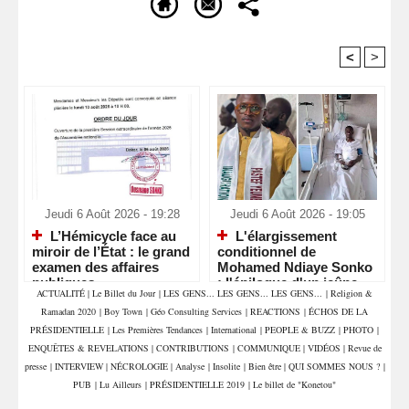
<
>
Recommandé Pour Vous
Jeudi 6 Août 2026 - 19:28
Jeudi 6 Août 2026 - 19:05
L’Hémicycle face au
L'élargissement
miroir de l’État : le grand
conditionnel de
examen des affaires
Mohamed Ndiaye Sonko
publiques
: l'épilogue d'un jeûne
ACTUALITÉ
|
Le Billet du Jour
|
LES GENS... LES GENS... LES GENS...
|
Religion &
contestataire
Ramadan 2020
|
Boy Town
|
Géo Consulting Services
|
REACTIONS
|
ÉCHOS DE LA
PRÉSIDENTIELLE
|
Les Premières Tendances
|
International
|
PEOPLE & BUZZ
|
PHOTO
|
ENQUÊTES & REVELATIONS
|
CONTRIBUTIONS
|
COMMUNIQUE
|
VIDÉOS
|
Revue de
presse
|
INTERVIEW
|
NÉCROLOGIE
|
Analyse
|
Insolite
|
Bien être
|
QUI SOMMES NOUS ?
|
PUB
|
Lu Ailleurs
|
PRÉSIDENTIELLE 2019
|
Le billet de "Konetou"