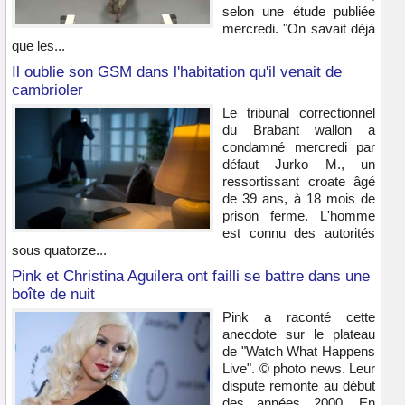
selon une étude publiée
mercredi. "On savait déjà
que les...
Il oublie son GSM dans l'habitation qu'il venait de
cambrioler
Le tribunal correctionnel
du Brabant wallon a
condamné mercredi par
défaut Jurko M., un
ressortissant croate âgé
de 39 ans, à 18 mois de
prison ferme. L'homme
est connu des autorités
sous quatorze...
Pink et Christina Aguilera ont failli se battre dans une
boîte de nuit
Pink a raconté cette
anecdote sur le plateau
de "Watch What Happens
Live". © photo news. Leur
dispute remonte au début
des années 2000. En