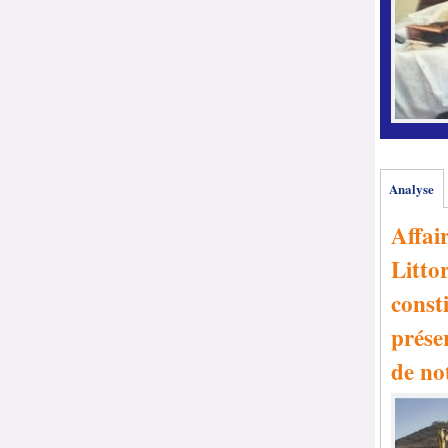
Analyse
Affai
Littor
consti
prése
de no