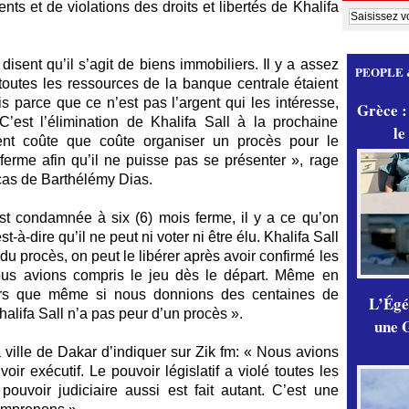
s et de violations des droits et libertés de Khalifa
disent qu’il s’agit de biens immobiliers. Il y a assez
PEOPLE 
 toutes les ressources de la banque centrale étaient
is parce que ce n’est pas l’argent qui les intéresse,
Grèce :
C’est l’élimination de Khalifa Sall à la prochaine
le
ulent coûte que coûte organiser un procès pour le
erme afin qu’il ne puisse pas se présenter », rage
 cas de Barthélémy Dias.
st condamnée à six (6) mois ferme, il y a ce qu’on
à-dire qu’il ne peut ni voter ni être élu. Khalifa Sall
 du procès, on peut le libérer après avoir confirmé les
Nous avions compris le jeu dès le départ. Même en
sûrs que même si nous donnions des centaines de
L’Égér
 Khalifa Sall n’a pas peur d’un procès ».
une G
 ville de Dakar d’indiquer sur Zik fm: « Nous avions
ir exécutif. Le pouvoir législatif a violé toutes les
 pouvoir judiciaire aussi est fait autant. C’est une