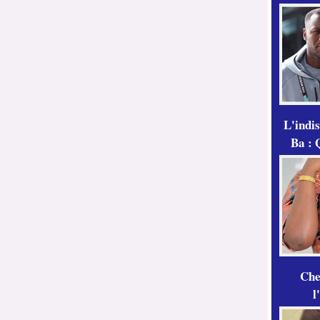
L'indi
Ba : 
Che
l