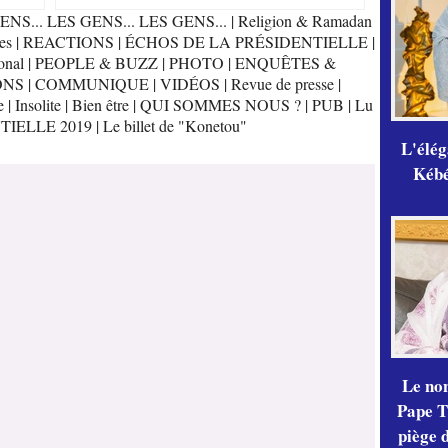
ENS... LES GENS... LES GENS...
|
Religion & Ramadan
es
|
REACTIONS
|
ÉCHOS DE LA PRÉSIDENTIELLE
|
onal
|
PEOPLE & BUZZ
|
PHOTO
|
ENQUÊTES &
ONS
|
COMMUNIQUE
|
VIDÉOS
|
Revue de presse
|
e
|
Insolite
|
Bien être
|
QUI SOMMES NOUS ?
|
PUB
|
Lu
TIELLE 2019
|
Le billet de "Konetou"
L'élé
Kébé,
Le no
Pape Th
piège 