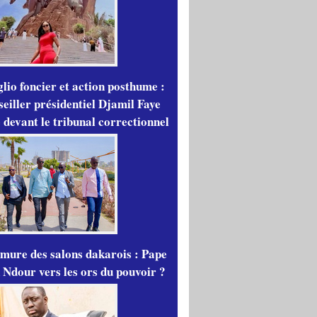
lio foncier et action posthume :
seiller présidentiel Djamil Faye
 devant le tribunal correctionnel
mure des salons dakarois : Pape
 Ndour vers les ors du pouvoir ?