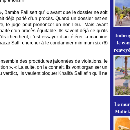
omprenons ».
 », Bamba Fall sert qu’ « avant que le dossier ne soit
vait déjà parlé d’un procès. Quand un dossier est en
dure, le juge peut prononcer un non lieu. Mais avant
 parlé d’un procès équitable. Ils savent déjà ce qu’ils
Imbrog
’ils cherchent, c’est essayer d’accélérer la machine
le con
bacar Sall, chercher à le condamner minimum six (6)
renvoyé
ensemble des procédures jalonnées de violations, le
tion ». « La suite, on la connait. Ils vont organiser un
 verdict, ils veulent bloquer Khalifa Sall afin qu’il ne
Le mur
Malick