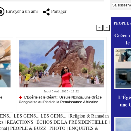
Envoyer à un ami
Partager
PEOPLE 
<
>
Grèce :
le
Jeudi 6 Août 2026 - 12:22
L’Égér
le
L’Égérie et le Géant : Ursule Nzinga, une Grâce
Congolaise au Pied de la Renaissance Africaine
une G
ENS... LES GENS... LES GENS...
|
Religion & Ramadan
es
|
REACTIONS
|
ÉCHOS DE LA PRÉSIDENTIELLE
|
onal
|
PEOPLE & BUZZ
|
PHOTO
|
ENQUÊTES &