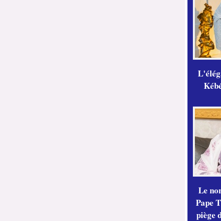
L'élé
Kébé,
Le no
Pape Th
piège 