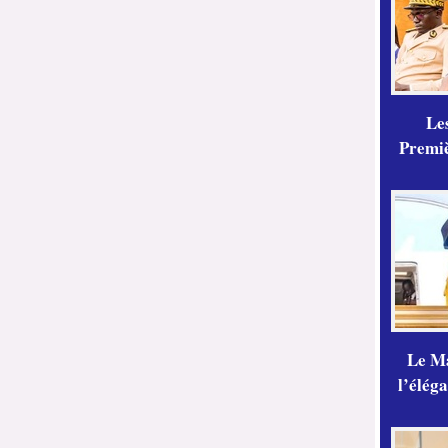
Les
Premiè
Le Ma
l’élég