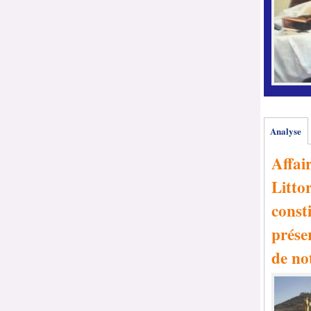
Analyse
Affai
Littor
consti
prése
de no