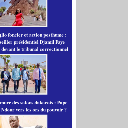
lio foncier et action posthume :
seiller présidentiel Djamil Faye
 devant le tribunal correctionnel
mure des salons dakarois : Pape
 Ndour vers les ors du pouvoir ?