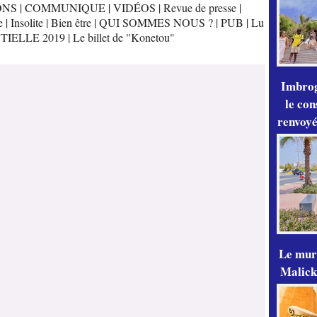
ONS
|
COMMUNIQUE
|
VIDÉOS
|
Revue de presse
|
e
|
Insolite
|
Bien être
|
QUI SOMMES NOUS ?
|
PUB
|
Lu
TIELLE 2019
|
Le billet de "Konetou"
Imbrog
le con
renvoyé
Le mur
Malick