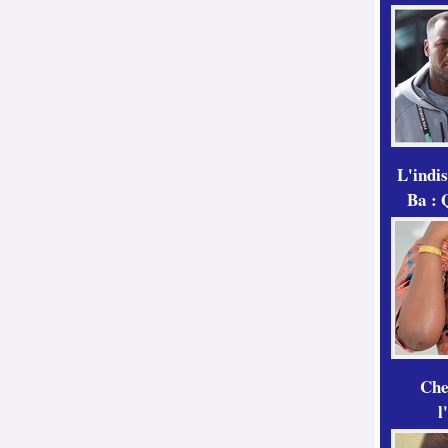
L'indi
Ba : 
Che
l