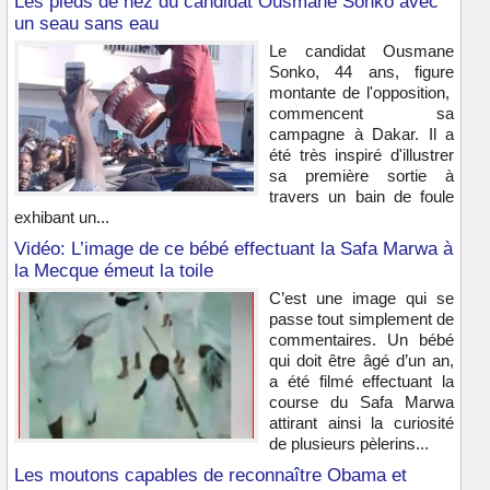
Les pieds de nez du candidat Ousmane Sonko avec
un seau sans eau
Le candidat Ousmane
Sonko, 44 ans, figure
montante de l'opposition,
commencent sa
campagne à Dakar. Il a
été très inspiré d'illustrer
sa première sortie à
travers un bain de foule
exhibant un...
Vidéo: L’image de ce bébé effectuant la Safa Marwa à
la Mecque émeut la toile
C’est une image qui se
passe tout simplement de
commentaires. Un bébé
qui doit être âgé d’un an,
a été filmé effectuant la
course du Safa Marwa
attirant ainsi la curiosité
de plusieurs pèlerins...
Les moutons capables de reconnaître Obama et