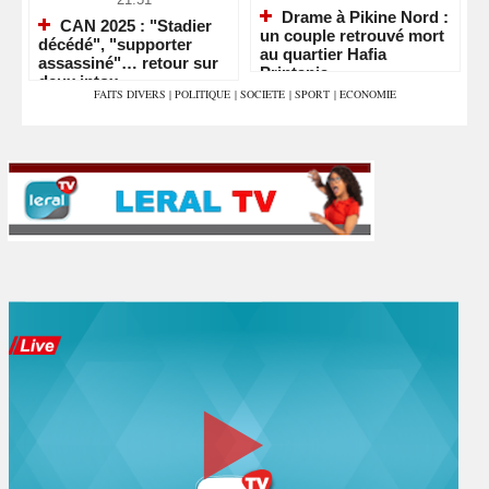
Drame à Pikine Nord :
CAN 2025 : "Stadier
un couple retrouvé mort
décédé", "supporter
au quartier Hafia
assassiné"… retour sur
Printania
deux intox
FAITS DIVERS
|
POLITIQUE
|
SOCIETE
|
SPORT
|
ECONOMIE