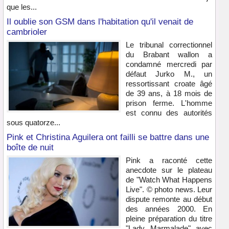
que les...
Il oublie son GSM dans l'habitation qu'il venait de
cambrioler
Le tribunal correctionnel
du Brabant wallon a
condamné mercredi par
défaut Jurko M., un
ressortissant croate âgé
de 39 ans, à 18 mois de
prison ferme. L'homme
est connu des autorités
sous quatorze...
Pink et Christina Aguilera ont failli se battre dans une
boîte de nuit
Pink a raconté cette
anecdote sur le plateau
de "Watch What Happens
Live". © photo news. Leur
dispute remonte au début
des années 2000. En
pleine préparation du titre
"Lady Marmalade" avec