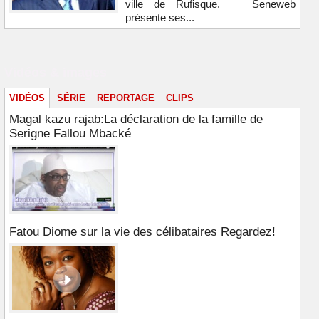
ville de Rufisque. Seneweb
présente ses...
Vidéos & images
VIDÉOS
SÉRIE
REPORTAGE
CLIPS
Magal kazu rajab:La déclaration de la famille de
Serigne Fallou Mbacké
Fatou Diome sur la vie des célibataires Regardez!