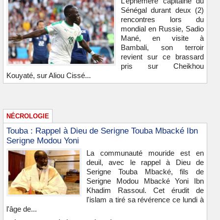
L’éphémère capitaine du
Sénégal durant deux (2)
rencontres lors du
mondial en Russie, Sadio
Mané, en visite à
Bambali, son terroir
revient sur ce brassard
pris sur Cheikhou
Kouyaté, sur Aliou Cissé...
NÉCROLOGIE
Touba : Rappel à Dieu de Serigne Touba Mbacké Ibn
Serigne Modou Yoni
La communauté mouride est en
deuil, avec le rappel à Dieu de
Serigne Touba Mbacké, fils de
Serigne Modou Mbacké Yoni Ibn
Khadim Rassoul. Cet érudit de
l'islam a tiré sa révérence ce lundi à
l'âge de...