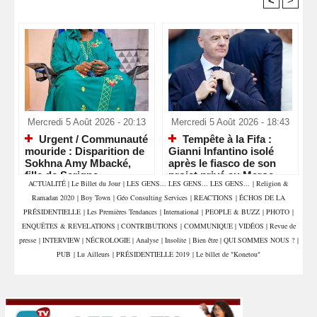
<
>
Recommandé Pour Vous
Mercredi 5 Août 2026 - 20:13
Mercredi 5 Août 2026 - 18:43
Urgent / Communauté
Tempête à la Fifa :
mouride : Disparition de
Gianni Infantino isolé
Sokhna Amy Mbacké,
après le fiasco de son
fille de Serigne
projet privé au Maroc
ACTUALITÉ
|
Le Billet du Jour
|
LES GENS... LES GENS... LES GENS...
|
Religion &
Mountakha Mbacké
Ramadan 2020
|
Boy Town
|
Géo Consulting Services
|
REACTIONS
|
ÉCHOS DE LA
PRÉSIDENTIELLE
|
Les Premières Tendances
|
International
|
PEOPLE & BUZZ
|
PHOTO
|
ENQUÊTES & REVELATIONS
|
CONTRIBUTIONS
|
COMMUNIQUE
|
VIDÉOS
|
Revue de
presse
|
INTERVIEW
|
NÉCROLOGIE
|
Analyse
|
Insolite
|
Bien être
|
QUI SOMMES NOUS ?
|
PUB
|
Lu Ailleurs
|
PRÉSIDENTIELLE 2019
|
Le billet de "Konetou"