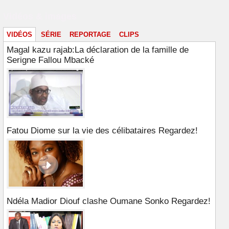
Vidéos & images
VIDÉOS
SÉRIE
REPORTAGE
CLIPS
Magal kazu rajab:La déclaration de la famille de
Serigne Fallou Mbacké
Fatou Diome sur la vie des célibataires Regardez!
Ndéla Madior Diouf clashe Oumane Sonko Regardez!