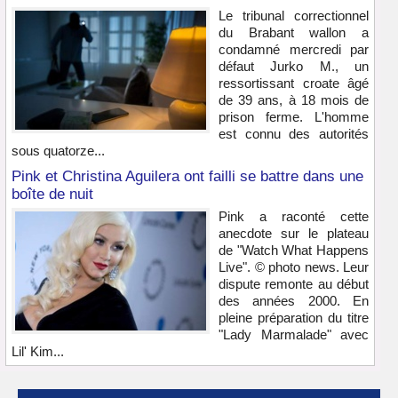
Le tribunal correctionnel
du Brabant wallon a
condamné mercredi par
défaut Jurko M., un
ressortissant croate âgé
de 39 ans, à 18 mois de
prison ferme. L'homme
est connu des autorités
sous quatorze...
Pink et Christina Aguilera ont failli se battre dans une
boîte de nuit
Pink a raconté cette
anecdote sur le plateau
de "Watch What Happens
Live". © photo news. Leur
dispute remonte au début
des années 2000. En
pleine préparation du titre
"Lady Marmalade" avec
Lil' Kim...