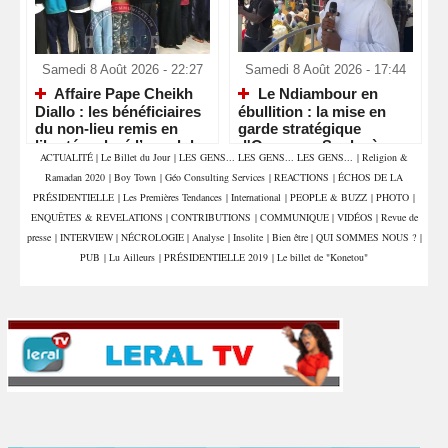
Samedi 8 Août 2026 - 22:27
Samedi 8 Août 2026 - 17:44
Affaire Pape Cheikh
Le Ndiambour en
Diallo : les bénéficiaires
ébullition : la mise en
du non-lieu remis en
garde stratégique
liberté malgré l’appel du
d'Ousmane Sonko à
ACTUALITÉ
|
Le Billet du Jour
|
LES GENS... LES GENS... LES GENS...
|
Religion &
parquet
Louga
Ramadan 2020
|
Boy Town
|
Géo Consulting Services
|
REACTIONS
|
ÉCHOS DE LA
PRÉSIDENTIELLE
|
Les Premières Tendances
|
International
|
PEOPLE & BUZZ
|
PHOTO
|
ENQUÊTES & REVELATIONS
|
CONTRIBUTIONS
|
COMMUNIQUE
|
VIDÉOS
|
Revue de
presse
|
INTERVIEW
|
NÉCROLOGIE
|
Analyse
|
Insolite
|
Bien être
|
QUI SOMMES NOUS ?
|
PUB
|
Lu Ailleurs
|
PRÉSIDENTIELLE 2019
|
Le billet de "Konetou"