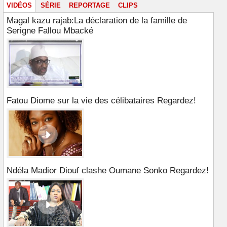
VIDÉOS
SÉRIE
REPORTAGE
CLIPS
Magal kazu rajab:La déclaration de la famille de
Serigne Fallou Mbacké
Fatou Diome sur la vie des célibataires Regardez!
Ndéla Madior Diouf clashe Oumane Sonko Regardez!