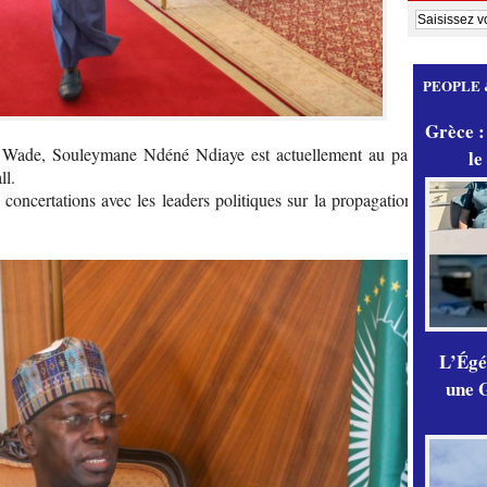
PEOPLE 
Grèce :
 Wade, Souleymane Ndéné Ndiaye est actuellement au palais en
le
ll.
concertations avec les leaders politiques sur la propagation de la
L’Égér
une G