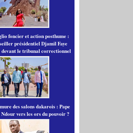
lio foncier et action posthume :
seiller présidentiel Djamil Faye
 devant le tribunal correctionnel
mure des salons dakarois : Pape
 Ndour vers les ors du pouvoir ?