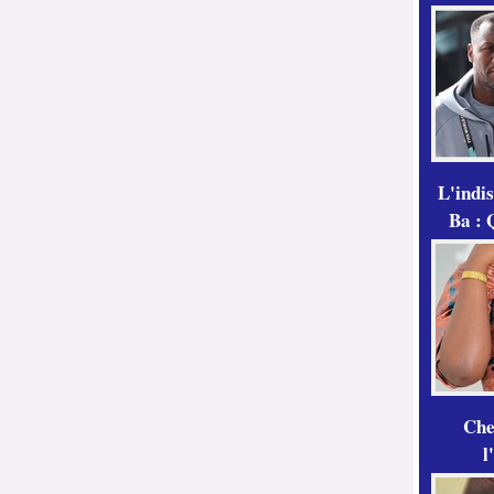
L'indi
Ba : 
Che
l