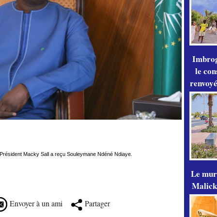
Imbrog
le con
renvoyé
Le mur
Malick
Envoyer à un ami
Partager