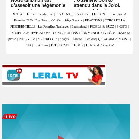
d’asseoir une hégémonie
attendu dans le Jolof,
parlementaire »
entre mobilisation
ACTUALITÉ
|
Le Billet du Jour
|
LES GENS... LES GENS... LES GENS...
|
Religion &
militante et retrouvailles
Ramadan 2020
|
Boy Town
|
Géo Consulting Services
|
REACTIONS
|
ÉCHOS DE LA
politiques
PRÉSIDENTIELLE
|
Les Premières Tendances
|
International
|
PEOPLE & BUZZ
|
PHOTO
|
ENQUÊTES & REVELATIONS
|
CONTRIBUTIONS
|
COMMUNIQUE
|
VIDÉOS
|
Revue de
presse
|
INTERVIEW
|
NÉCROLOGIE
|
Analyse
|
Insolite
|
Bien être
|
QUI SOMMES NOUS ?
|
PUB
|
Lu Ailleurs
|
PRÉSIDENTIELLE 2019
|
Le billet de "Konetou"