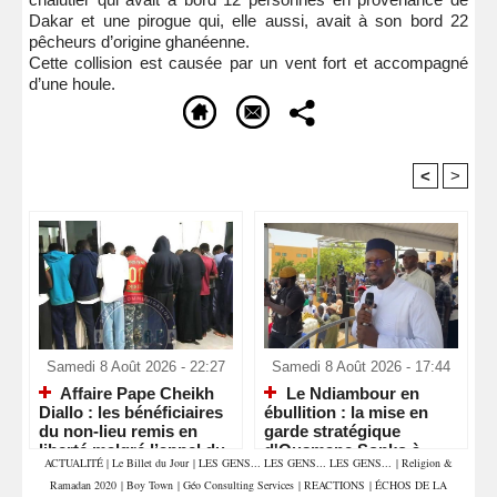
Dakar et une pirogue qui, elle aussi, avait à son bord 22
pêcheurs d’origine ghanéenne.
Cette collision est causée par un vent fort et accompagné
d’une houle.
<
>
Recommandé Pour Vous
Samedi 8 Août 2026 - 22:27
Samedi 8 Août 2026 - 17:44
Affaire Pape Cheikh
Le Ndiambour en
Diallo : les bénéficiaires
ébullition : la mise en
du non-lieu remis en
garde stratégique
liberté malgré l’appel du
d'Ousmane Sonko à
ACTUALITÉ
|
Le Billet du Jour
|
LES GENS... LES GENS... LES GENS...
|
Religion &
parquet
Louga
Ramadan 2020
|
Boy Town
|
Géo Consulting Services
|
REACTIONS
|
ÉCHOS DE LA