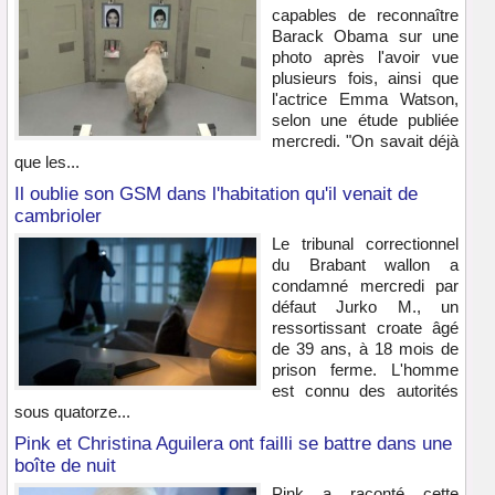
capables de reconnaître
Barack Obama sur une
photo après l'avoir vue
plusieurs fois, ainsi que
l'actrice Emma Watson,
selon une étude publiée
mercredi. "On savait déjà
que les...
Il oublie son GSM dans l'habitation qu'il venait de
cambrioler
Le tribunal correctionnel
du Brabant wallon a
condamné mercredi par
défaut Jurko M., un
ressortissant croate âgé
de 39 ans, à 18 mois de
prison ferme. L'homme
est connu des autorités
sous quatorze...
Pink et Christina Aguilera ont failli se battre dans une
boîte de nuit
Pink a raconté cette