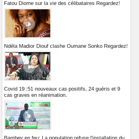
Fatou Diome sur la vie des célibataires Regardez!
Ndéla Madior Diouf clashe Oumane Sonko Regardez!
Covid 19 :51 nouveaux cas positifs, 24 guéris et 9
cas graves en réanimation.
Bambey en feu: La population refuse l'installation du