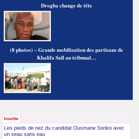
Drogba change de tête
(8 photos) – Grande mobilisation des partisans de
Khalifa Sall au tribunal…
Insolite
Les pieds de nez du candidat Ousmane Sonko avec
un seau sans eau