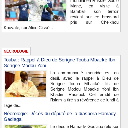
mondial en Russie, Sadio
Mané, en visite à
Bambali, son terroir
revient sur ce brassard
pris sur Cheikhou
Kouyaté, sur Aliou Cissé...
NÉCROLOGIE
Touba : Rappel à Dieu de Serigne Touba Mbacké Ibn
Serigne Modou Yoni
La communauté mouride est en
deuil, avec le rappel à Dieu de
Serigne Touba Mbacké, fils de
Serigne Modou Mbacké Yoni Ibn
Khadim Rassoul. Cet érudit de
l'islam a tiré sa révérence ce lundi à
l'âge de...
Nécrologie: Décès du député de la diaspora Hamady
Gadiaga!
Le député Hamady Gadiaga (élu sur