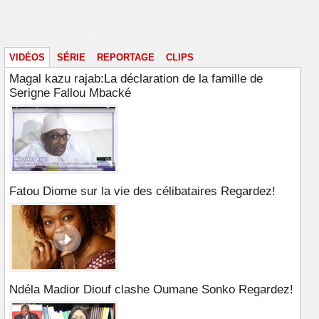
Vidéos & images
VIDÉOS
SÉRIE
REPORTAGE
CLIPS
Magal kazu rajab:La déclaration de la famille de
Serigne Fallou Mbacké
Fatou Diome sur la vie des célibataires Regardez!
Ndéla Madior Diouf clashe Oumane Sonko Regardez!