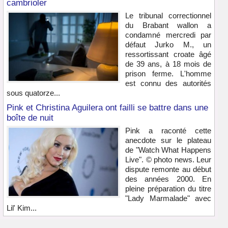
cambrioler
Le tribunal correctionnel
du Brabant wallon a
condamné mercredi par
défaut Jurko M., un
ressortissant croate âgé
de 39 ans, à 18 mois de
prison ferme. L'homme
est connu des autorités
sous quatorze...
Pink et Christina Aguilera ont failli se battre dans une
boîte de nuit
Pink a raconté cette
anecdote sur le plateau
de "Watch What Happens
Live". © photo news. Leur
dispute remonte au début
des années 2000. En
pleine préparation du titre
"Lady Marmalade" avec
Lil' Kim...