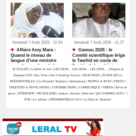
Vendredi 7 Août 2026 - 11:54
Vendredi 7 Août 2026 - 11:37
Affaire Amy Mara :
Gamou 2026 : le
Quand le niveau de
Comité scientifique érige
langue d'une ministre
le Tawhid en socle de
pose la question de la
l'unité, de la cohésion
ACTUALITÉ
|
Le Billet du Jour
|
LES GENS... LES GENS... LES GENS...
|
Religion &
compétence et de la
sociale et du vivre-
Ramadan 2020
|
Boy Town
|
Géo Consulting Services
|
REACTIONS
|
ÉCHOS DE LA
crédibilité de l'État
ensemble
PRÉSIDENTIELLE
|
Les Premières Tendances
|
International
|
PEOPLE & BUZZ
|
PHOTO
|
ENQUÊTES & REVELATIONS
|
CONTRIBUTIONS
|
COMMUNIQUE
|
VIDÉOS
|
Revue de
presse
|
INTERVIEW
|
NÉCROLOGIE
|
Analyse
|
Insolite
|
Bien être
|
QUI SOMMES NOUS ?
|
PUB
|
Lu Ailleurs
|
PRÉSIDENTIELLE 2019
|
Le billet de "Konetou"