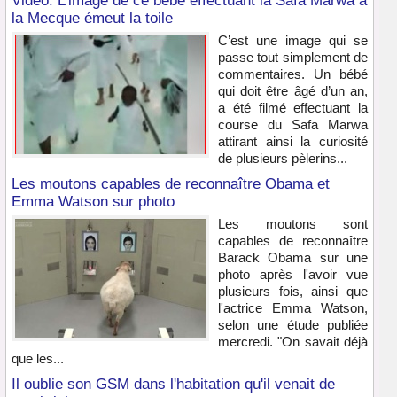
Vidéo: L’image de ce bébé effectuant la Safa Marwa à
la Mecque émeut la toile
C’est une image qui se
passe tout simplement de
commentaires. Un bébé
qui doit être âgé d’un an,
a été filmé effectuant la
course du Safa Marwa
attirant ainsi la curiosité
de plusieurs pèlerins...
Les moutons capables de reconnaître Obama et
Emma Watson sur photo
Les moutons sont
capables de reconnaître
Barack Obama sur une
photo après l'avoir vue
plusieurs fois, ainsi que
l'actrice Emma Watson,
selon une étude publiée
mercredi. "On savait déjà
que les...
Il oublie son GSM dans l'habitation qu'il venait de