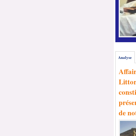
Analyse
Affai
Littor
consti
prése
de no