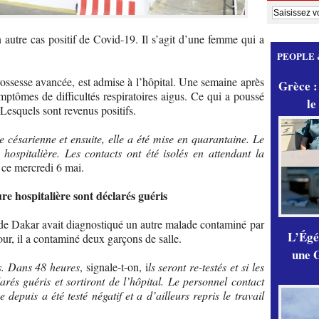
 autre cas positif de Covid-19. Il s’agit d’une femme qui a
PEOPLE 
rossesse avancée, est admise à l’hôpital. Une semaine après
Grèce :
ymptômes de difficultés respiratoires aigus. Ce qui a poussé
le
 Lesquels sont revenus positifs.
 césarienne et ensuite, elle a été mise en quarantaine. Le
hospitalière. Les contacts ont été isolés en attendant la
 ce mercredi 6 mai.
re hospitalière sont déclarés guéris
l de Dakar avait diagnostiqué un autre malade contaminé par
L’Égér
tour, il a contaminé deux garçons de salle.
une G
ifs. Dans 48 heures
, signale-t-on, i
ls seront re-testés et si les
larés guéris et sortiront de l’hôpital. Le personnel contact
epuis a été testé négatif et a d’ailleurs repris le travail