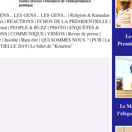
Sonko dresse l'étendard de l'indépendance
politique
ENS... LES GENS... LES GENS...
|
Religion & Ramadan
es
|
REACTIONS
|
ÉCHOS DE LA PRÉSIDENTIELLE
|
onal
|
PEOPLE & BUZZ
|
PHOTO
|
ENQUÊTES &
ONS
|
COMMUNIQUE
|
VIDÉOS
|
Revue de presse
|
Les
e
|
Insolite
|
Bien être
|
QUI SOMMES NOUS ?
|
PUB
|
Lu
Premiè
TIELLE 2019
|
Le billet de "Konetou"
Le Ma
l’élég