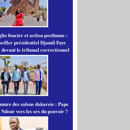
lio foncier et action posthume :
seiller présidentiel Djamil Faye
 devant le tribunal correctionnel
mure des salons dakarois : Pape
 Ndour vers les ors du pouvoir ?