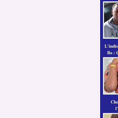
L'indi
Ba : 
Che
l