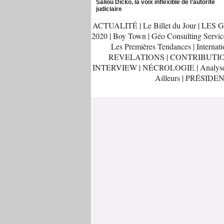
Saliou Dicko, la voix inflexible de l’autorité
judiciaire
ACTUALITÉ
|
Le Billet du Jour
|
LES G
2020
|
Boy Town
|
Géo Consulting Servic
Les Premières Tendances
|
Internati
REVELATIONS
|
CONTRIBUTI
INTERVIEW
|
NÉCROLOGIE
|
Analys
Ailleurs
|
PRÉSIDEN