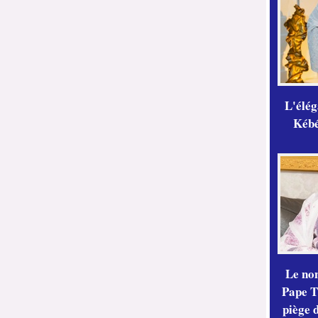
L'élé
Kébé,
Le no
Pape Th
piège 