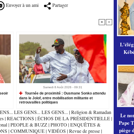
Envoyer à un ami
Partager
<
>
L'élé
Kébé,
Samedi 8 Août 2026 - 09:31
seoir
Tournée de proximité : Ousmane Sonko attendu
dans le Jolof, entre mobilisation militante et
retrouvailles politiques
ENS... LES GENS... LES GENS...
|
Religion & Ramadan
Le no
es
|
REACTIONS
|
ÉCHOS DE LA PRÉSIDENTIELLE
|
Pape Th
onal
|
PEOPLE & BUZZ
|
PHOTO
|
ENQUÊTES &
piège 
ONS
|
COMMUNIQUE
|
VIDÉOS
|
Revue de presse
|