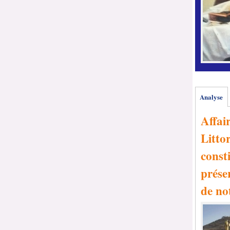
Analyse
Affai
Littor
consti
prése
de no