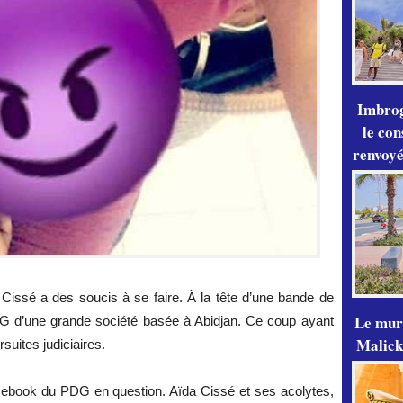
Imbrog
le con
renvoyé
issé a des soucis à se faire. À la tête d’une bande de
Le mur
PDG d’une grande société basée à Abidjan. Ce coup ayant
Malick
suites judiciaires.
acebook du PDG en question. Aïda Cissé et ses acolytes,