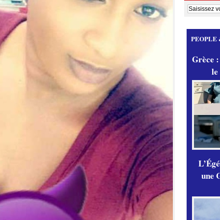
PEOPLE 
Grèce :
le
L’Égér
une G