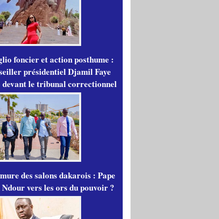
lio foncier et action posthume :
seiller présidentiel Djamil Faye
 devant le tribunal correctionnel
mure des salons dakarois : Pape
 Ndour vers les ors du pouvoir ?