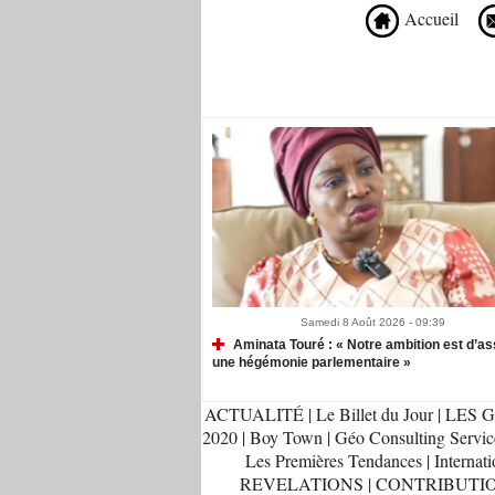
Accueil
Recommandé Pour Vous
Samedi 8 Août 2026 - 09:39
Aminata Touré : « Notre ambition est d’as
une hégémonie parlementaire »
ACTUALITÉ
|
Le Billet du Jour
|
LES G
2020
|
Boy Town
|
Géo Consulting Servic
Les Premières Tendances
|
Internati
REVELATIONS
|
CONTRIBUTI