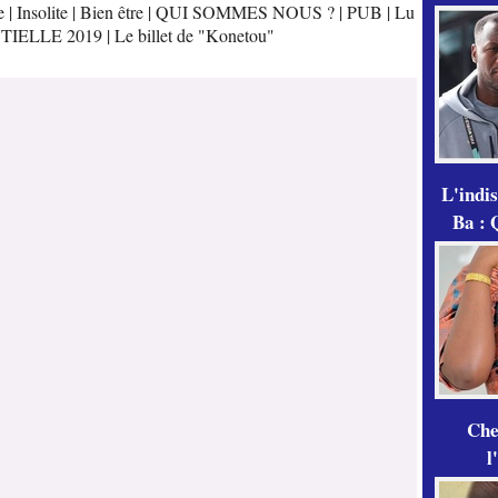
e
|
Insolite
|
Bien être
|
QUI SOMMES NOUS ?
|
PUB
|
Lu
TIELLE 2019
|
Le billet de "Konetou"
L'indi
Ba : 
Che
l