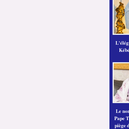
L'élé
Kébé,
Le no
Pape Th
piège 