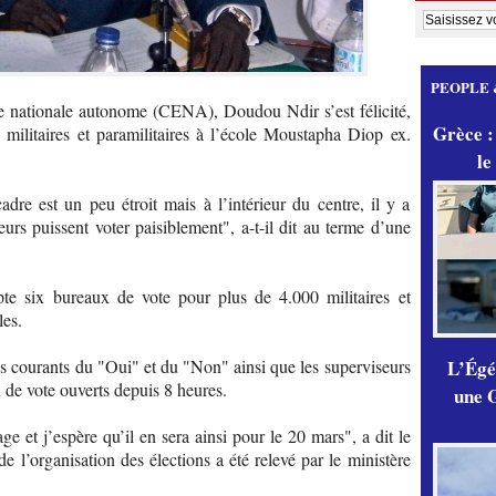
PEOPLE 
e nationale autonome (CENA), Doudou Ndir s’est félicité,
Grèce :
ilitaires et paramilitaires à l’école Moustapha Diop ex.
le
dre est un peu étroit mais à l’intérieur du centre, il y a
urs puissent voter paisiblement", a-t-il dit au terme d’une
te six bureaux de vote pour plus de 4.000 militaires et
les.
L’Égér
courants du "Oui" et du "Non" ainsi que les superviseurs
 de vote ouverts depuis 8 heures.
une G
ge et j’espère qu’il en sera ainsi pour le 20 mars", a dit le
 l’organisation des élections a été relevé par le ministère