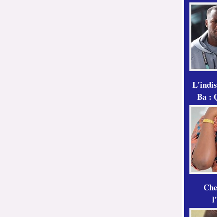
L'indi
Ba : 
Che
l