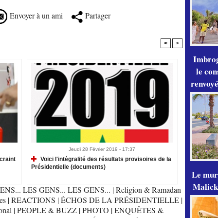
Envoyer à un ami
Partager
<
>
Imbrog
le con
renvoyé
Jeudi 28 Février 2019 - 17:37
craint
Voici l'intégralité des résultats provisoires de la
Présidentielle (documents)
Le mur
Malick
ENS... LES GENS... LES GENS...
|
Religion & Ramadan
es
|
REACTIONS
|
ÉCHOS DE LA PRÉSIDENTIELLE
|
onal
|
PEOPLE & BUZZ
|
PHOTO
|
ENQUÊTES &