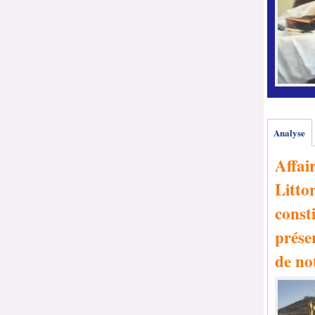
Analyse
Affai
Littor
consti
prése
de no