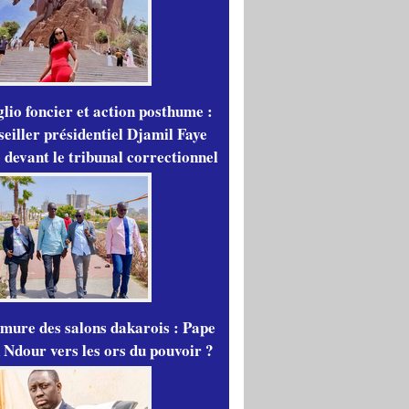
lio foncier et action posthume :
seiller présidentiel Djamil Faye
 devant le tribunal correctionnel
mure des salons dakarois : Pape
 Ndour vers les ors du pouvoir ?