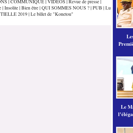
ONS
|
COMMUNIQUE
|
VIDÉOS
|
Revue de presse
|
e
|
Insolite
|
Bien être
|
QUI SOMMES NOUS ?
|
PUB
|
Lu
TIELLE 2019
|
Le billet de "Konetou"
Les
Premiè
Le Ma
l’élég