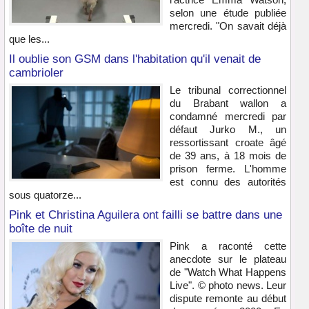
selon une étude publiée
mercredi. "On savait déjà
que les...
Il oublie son GSM dans l'habitation qu'il venait de
cambrioler
Le tribunal correctionnel
du Brabant wallon a
condamné mercredi par
défaut Jurko M., un
ressortissant croate âgé
de 39 ans, à 18 mois de
prison ferme. L'homme
est connu des autorités
sous quatorze...
Pink et Christina Aguilera ont failli se battre dans une
boîte de nuit
Pink a raconté cette
anecdote sur le plateau
de "Watch What Happens
Live". © photo news. Leur
dispute remonte au début