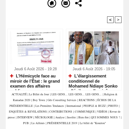
<
>
Recommandé Pour Vous
Jeudi 6 Août 2026 - 19:28
Jeudi 6 Août 2026 - 19:05
L’Hémicycle face au
L'élargissement
miroir de l’État : le grand
conditionnel de
examen des affaires
Mohamed Ndiaye Sonko
publiques
: l'épilogue d'un jeûne
ACTUALITÉ
|
Le Billet du Jour
|
LES GENS... LES GENS... LES GENS...
|
Religion &
contestataire
Ramadan 2020
|
Boy Town
|
Géo Consulting Services
|
REACTIONS
|
ÉCHOS DE LA
PRÉSIDENTIELLE
|
Les Premières Tendances
|
International
|
PEOPLE & BUZZ
|
PHOTO
|
ENQUÊTES & REVELATIONS
|
CONTRIBUTIONS
|
COMMUNIQUE
|
VIDÉOS
|
Revue de
presse
|
INTERVIEW
|
NÉCROLOGIE
|
Analyse
|
Insolite
|
Bien être
|
QUI SOMMES NOUS ?
|
PUB
|
Lu Ailleurs
|
PRÉSIDENTIELLE 2019
|
Le billet de "Konetou"