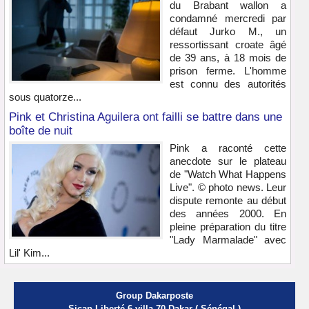
du Brabant wallon a
condamné mercredi par
défaut Jurko M., un
ressortissant croate âgé
de 39 ans, à 18 mois de
prison ferme. L'homme
est connu des autorités
sous quatorze...
Pink et Christina Aguilera ont failli se battre dans une
boîte de nuit
Pink a raconté cette
anecdote sur le plateau
de "Watch What Happens
Live". © photo news. Leur
dispute remonte au début
des années 2000. En
pleine préparation du titre
"Lady Marmalade" avec
Lil' Kim...
Group Dakarposte
Sicap Liberté 6 villa 70 Dakar ( Sénégal )