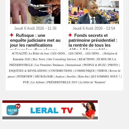
Jeudi 6 Août 2026 - 11:36
Jeudi 6 Août 2026 - 13:54
Rufisque : une
Fonds secrets et
enquête judiciaire met au
patrimoine présidentiel :
jour les ramifications
la rentrée de tous les
présumées d'un réseau
défis à l'Assemblée
ACTUALITÉ
|
Le Billet du Jour
|
LES GENS... LES GENS... LES GENS...
|
Religion &
de sextorsion, de
Ramadan 2020
|
Boy Town
|
Géo Consulting Services
|
REACTIONS
|
ÉCHOS DE LA
proxénétisme et de trafic
de stupéfiants
PRÉSIDENTIELLE
|
Les Premières Tendances
|
International
|
PEOPLE & BUZZ
|
PHOTO
|
ENQUÊTES & REVELATIONS
|
CONTRIBUTIONS
|
COMMUNIQUE
|
VIDÉOS
|
Revue de
presse
|
INTERVIEW
|
NÉCROLOGIE
|
Analyse
|
Insolite
|
Bien être
|
QUI SOMMES NOUS ?
|
PUB
|
Lu Ailleurs
|
PRÉSIDENTIELLE 2019
|
Le billet de "Konetou"