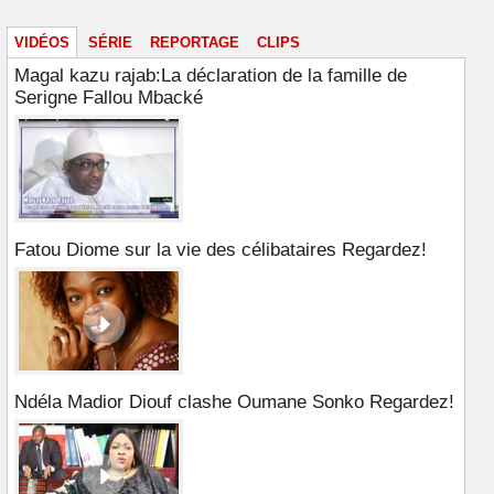
Vidéos & images
VIDÉOS
SÉRIE
REPORTAGE
CLIPS
Magal kazu rajab:La déclaration de la famille de
Serigne Fallou Mbacké
Fatou Diome sur la vie des célibataires Regardez!
Ndéla Madior Diouf clashe Oumane Sonko Regardez!