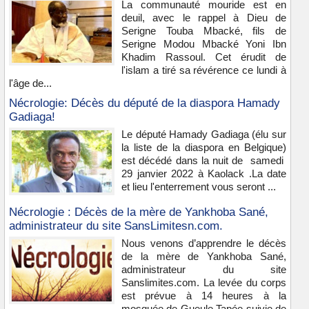
La communauté mouride est en
deuil, avec le rappel à Dieu de
Serigne Touba Mbacké, fils de
Serigne Modou Mbacké Yoni Ibn
Khadim Rassoul. Cet érudit de
l'islam a tiré sa révérence ce lundi à
l'âge de...
Nécrologie: Décès du député de la diaspora Hamady
Gadiaga!
Le député Hamady Gadiaga (élu sur
la liste de la diaspora en Belgique)
est décédé dans la nuit de samedi
29 janvier 2022 à Kaolack .La date
et lieu l'enterrement vous seront ...
Nécrologie : Décès de la mère de Yankhoba Sané,
administrateur du site SansLimitesn.com.
Nous venons d’apprendre le décès
de la mère de Yankhoba Sané,
administrateur du site
Sanslimites.com. La levée du corps
est prévue à 14 heures à la
mosquée de Gueule Tapée suivie de