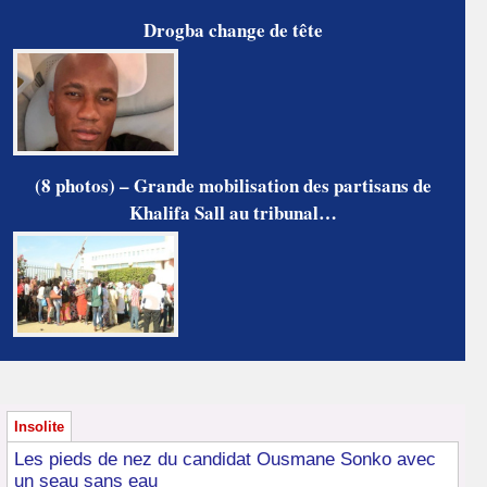
Drogba change de tête
(8 photos) – Grande mobilisation des partisans de
Khalifa Sall au tribunal…
Insolite
Les pieds de nez du candidat Ousmane Sonko avec
un seau sans eau