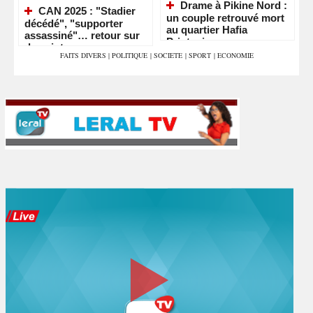
Drame à Pikine Nord :
CAN 2025 : "Stadier
un couple retrouvé mort
décédé", "supporter
au quartier Hafia
assassiné"… retour sur
Printania
deux intox
FAITS DIVERS
|
POLITIQUE
|
SOCIETE
|
SPORT
|
ECONOMIE