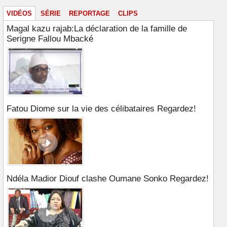
VIDÉOS
SÉRIE
REPORTAGE
CLIPS
Magal kazu rajab:La déclaration de la famille de
Serigne Fallou Mbacké
Fatou Diome sur la vie des célibataires Regardez!
Ndéla Madior Diouf clashe Oumane Sonko Regardez!