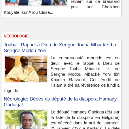
revient sur ce brassard
pris sur Cheikhou
Kouyaté, sur Aliou Cissé...
NÉCROLOGIE
Touba : Rappel à Dieu de Serigne Touba Mbacké Ibn
Serigne Modou Yoni
La communauté mouride est en
deuil, avec le rappel à Dieu de
Serigne Touba Mbacké, fils de
Serigne Modou Mbacké Yoni Ibn
Khadim Rassoul. Cet érudit de
l'islam a tiré sa révérence ce lundi à
l'âge de...
Nécrologie: Décès du député de la diaspora Hamady
Gadiaga!
Le député Hamady Gadiaga (élu sur
la liste de la diaspora en Belgique)
est décédé dans la nuit de samedi
29 janvier 2022 à Kaolack .La date