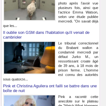
photo après l'avoir vue
plusieurs fois, ainsi que
l'actrice Emma Watson,
selon une étude publiée
mercredi. "On savait déjà
que les...
Il oublie son GSM dans l'habitation qu'il venait de
cambrioler
Le tribunal correctionnel
du Brabant wallon a
condamné mercredi par
défaut Jurko M., un
ressortissant croate âgé
de 39 ans, à 18 mois de
prison ferme. L'homme
est connu des autorités
sous quatorze...
Pink et Christina Aguilera ont failli se battre dans une
boîte de nuit
Pink a raconté cette
anecdote sur le plateau
de "Watch What Happens