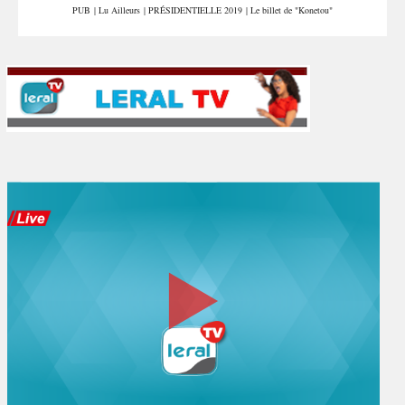
PUB
|
Lu Ailleurs
|
PRÉSIDENTIELLE 2019
|
Le billet de "Konetou"