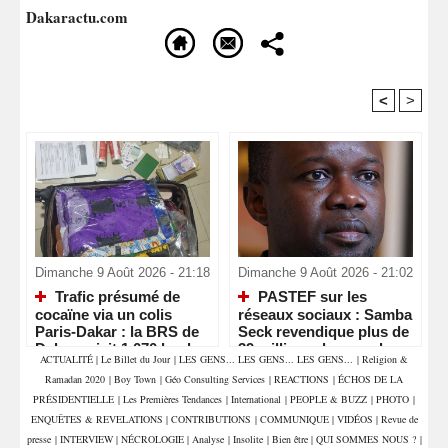
Dakaractu.com
<
>
Recommandé Pour Vous
Dimanche 9 Août 2026 - 21:18
Dimanche 9 Août 2026 - 21:02
Trafic présumé de
PASTEF sur les
cocaïne via un colis
réseaux sociaux : Samba
Paris-Dakar : la BRS de
Seck revendique plus de
Dakar saisit 1,070 kg de
39 millions de vues, la «
ACTUALITÉ
|
Le Billet du Jour
|
LES GENS... LES GENS... LES GENS...
|
Religion &
drogue et interpelle deux
machine » numérique de
Ramadan 2020
|
Boy Town
|
Géo Consulting Services
|
REACTIONS
|
ÉCHOS DE LA
commerçants
Sonko en pleine
accélération
PRÉSIDENTIELLE
|
Les Premières Tendances
|
International
|
PEOPLE & BUZZ
|
PHOTO
|
ENQUÊTES & REVELATIONS
|
CONTRIBUTIONS
|
COMMUNIQUE
|
VIDÉOS
|
Revue de
presse
|
INTERVIEW
|
NÉCROLOGIE
|
Analyse
|
Insolite
|
Bien être
|
QUI SOMMES NOUS ?
|