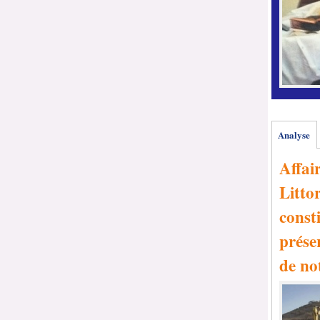
Analyse
Affai
Littor
consti
prése
de no