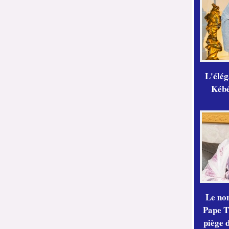
L'élé
Kébé,
Le no
Pape Th
piège 