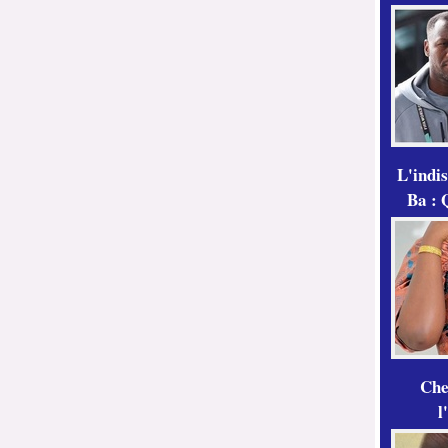
L'indi
Ba : 
Che
l