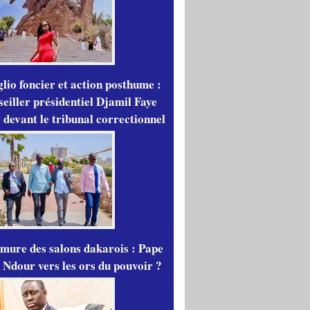
lio foncier et action posthume :
seiller présidentiel Djamil Faye
 devant le tribunal correctionnel
mure des salons dakarois : Pape
 Ndour vers les ors du pouvoir ?