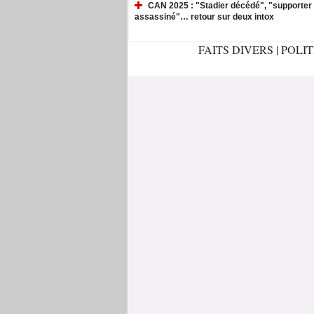
CAN 2025 : "Stadier décédé", "supporter
assassiné"… retour sur deux intox
FAITS DIVERS
|
POLI