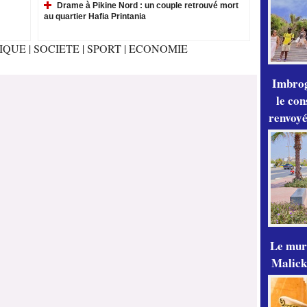
Drame à Pikine Nord : un couple retrouvé mort
au quartier Hafia Printania
TIQUE
|
SOCIETE
|
SPORT
|
ECONOMIE
Imbrog
le con
renvoyé
Le mur
Malick