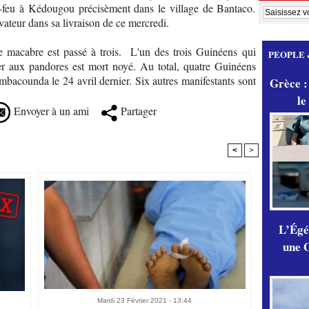
e-feu à Kédougou précisèment dans le village de Bantaco.
vateur dans sa livraison de ce mercredi.
e macabre est passé à trois. L'un des trois Guinéens qui
PEOPLE 
er aux pandores est mort noyé. Au total, quatre Guinéens
mbacounda le 24 avril dernier. Six autres manifestants sont
Grèce :
le
Envoyer à un ami
Partager
<
>
L’Égér
une G
Mardi 23 Février 2021 - 13:44