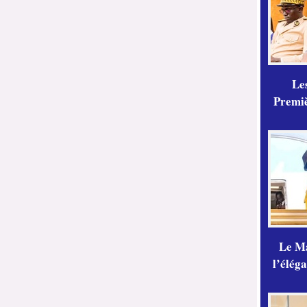
Les
Premiè
Le Ma
l’élég