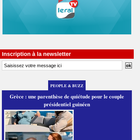
Inscription à la newsletter
PEOPLE & BUZZ
Grèce : une parenthèse de quiétude pour le couple
présidentiel guinéen