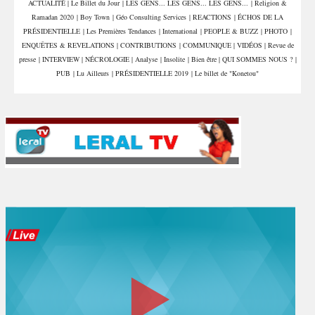
ACTUALITÉ
|
Le Billet du Jour
|
LES GENS... LES GENS... LES GENS...
|
Religion &
et interpelle les députés
aux invocations
Ramadan 2020
|
Boy Town
|
Géo Consulting Services
|
REACTIONS
|
ÉCHOS DE LA
PRÉSIDENTIELLE
|
Les Premières Tendances
|
International
|
PEOPLE & BUZZ
|
PHOTO
|
ENQUÊTES & REVELATIONS
|
CONTRIBUTIONS
|
COMMUNIQUE
|
VIDÉOS
|
Revue de
presse
|
INTERVIEW
|
NÉCROLOGIE
|
Analyse
|
Insolite
|
Bien être
|
QUI SOMMES NOUS ?
|
PUB
|
Lu Ailleurs
|
PRÉSIDENTIELLE 2019
|
Le billet de "Konetou"