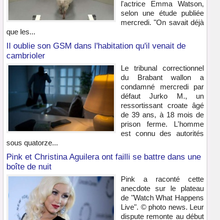
l'actrice Emma Watson,
selon une étude publiée
mercredi. "On savait déjà
que les...
Il oublie son GSM dans l'habitation qu'il venait de
cambrioler
Le tribunal correctionnel
du Brabant wallon a
condamné mercredi par
défaut Jurko M., un
ressortissant croate âgé
de 39 ans, à 18 mois de
prison ferme. L'homme
est connu des autorités
sous quatorze...
Pink et Christina Aguilera ont failli se battre dans une
boîte de nuit
Pink a raconté cette
anecdote sur le plateau
de "Watch What Happens
Live". © photo news. Leur
dispute remonte au début