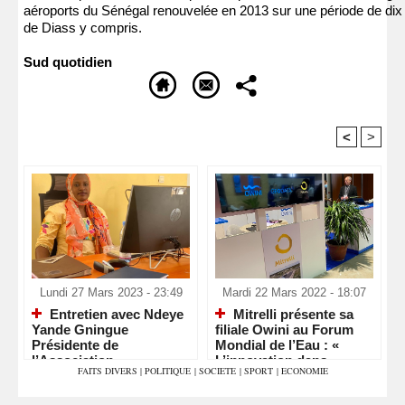
aéroports du Sénégal renouvelée en 2013 sur une période de dix a
de Diass y compris.
Sud quotidien
<
>
Recommandé Pour Vous
Lundi 27 Mars 2023 - 23:49
Mardi 22 Mars 2022 - 18:07
Entretien avec Ndeye
Mitrelli présente sa
Yande Gningue
filiale Owini au Forum
Présidente de
Mondial de l’Eau : «
l’Association
L’innovation dans
FAITS DIVERS
|
POLITIQUE
|
SOCIETE
|
SPORT
|
ECONOMIE
Sénégalaise de sante
chaque goutte »
Communautaire pour