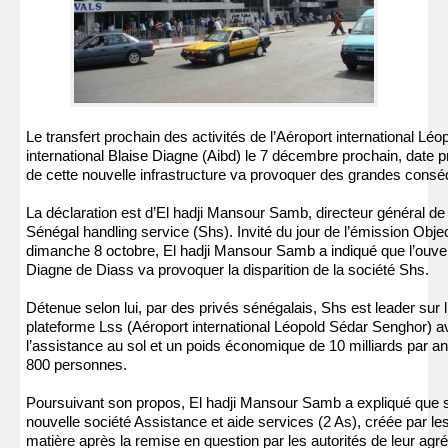
Le transfert prochain des activités de l’Aéroport international Léopold Sédar Senghor vers le nouvel Aéroport
international Blaise Diagne (Aibd) le 7 décembre prochain, date pr
de cette nouvelle infrastructure va provoquer des grandes cons
La déclaration est d’El hadji Mansour Samb, directeur général de 
Sénégal handling service (Shs). Invité du jour de l’émission Objec
dimanche 8 octobre, El hadji Mansour Samb a indiqué que l’ouvert
Diagne de Diass va provoquer la disparition de la société Shs.
Détenue selon lui, par des privés sénégalais, Shs est leader sur 
plateforme Lss (Aéroport international Léopold Sédar Senghor) 
l’assistance au sol et un poids économique de 10 milliards par a
800 personnes.
Poursuivant son propos, El hadji Mansour Samb a expliqué que s
nouvelle société Assistance et aide services (2 As), créée par le
matière après la remise en question par les autorités de leur agr