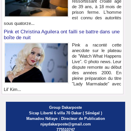
ressortissant croate âgé
de 39 ans, à 18 mois de
prison ferme. L'homme
est connu des autorités
sous quatorze...
Pink et Christina Aguilera ont failli se battre dans une
boîte de nuit
Pink a raconté cette
anecdote sur le plateau
de "Watch What Happens
Live". © photo news. Leur
dispute remonte au début
des années 2000. En
pleine préparation du titre
"Lady Marmalade" avec
Lil' Kim...
Group Dakarposte
Sicap Liberté 6 villa 70 Dakar ( Sénégal )
Mamadou Ndiaye : Directeur de Publication
njaydakarposte@gmail.com
775510747