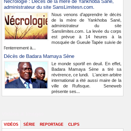
Nécrologie : Décès de la mère de Yankhoba Sané,
administrateur du site SansLimitesn.com.
Nous venons d’apprendre le décès
de la mère de Yankhoba Sané,
administrateur du site
Sanslimites.com. La levée du corps
est prévue à 14 heures à la
mosquée de Gueule Tapée suivie de
l’enterrement à...
Décès de Badara Mamaya Sène
Le monde sportif en deuil. En effet,
Badara Mamaya Sène a tiré sa
révérence, ce lundi. L'ancien arbitre
international a été aussi maire de la
ville de Rufisque. Seneweb
présente ses...
Vidéos & images
VIDÉOS
SÉRIE
REPORTAGE
CLIPS