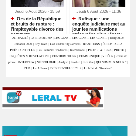
Jeudi 6 Août 2026 - 15:59
Jeudi 6 Août 2026 - 11:36
Ors de la République
Rufisque : une
et bruits de rupture :
enquête judiciaire met au
l'impitoyable divorce des
jour les ramifications
sommets
présumées d'un réseau
ACTUALITÉ
|
Le Billet du Jour
|
LES GENS... LES GENS... LES GENS...
|
Religion &
de sextorsion, de
Ramadan 2020
|
Boy Town
|
Géo Consulting Services
|
REACTIONS
|
ÉCHOS DE LA
proxénétisme et de trafic
de stupéfiants
PRÉSIDENTIELLE
|
Les Premières Tendances
|
International
|
PEOPLE & BUZZ
|
PHOTO
|
ENQUÊTES & REVELATIONS
|
CONTRIBUTIONS
|
COMMUNIQUE
|
VIDÉOS
|
Revue de
presse
|
INTERVIEW
|
NÉCROLOGIE
|
Analyse
|
Insolite
|
Bien être
|
QUI SOMMES NOUS ?
|
PUB
|
Lu Ailleurs
|
PRÉSIDENTIELLE 2019
|
Le billet de "Konetou"