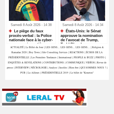
Samedi 8 Août 2026 - 14:38
Samedi 8 Août 2026 - 14:34
Le piège du faux
États-Unis: le Sénat
procès-verbal : la Police
approuve la nomination
nationale face à la cyber-
de l’avocat de Trump,
escroquerie routière
Todd Blanche, comme
ACTUALITÉ
|
Le Billet du Jour
|
LES GENS... LES GENS... LES GENS...
|
Religion &
ministre de la Justice
Ramadan 2020
|
Boy Town
|
Géo Consulting Services
|
REACTIONS
|
ÉCHOS DE LA
PRÉSIDENTIELLE
|
Les Premières Tendances
|
International
|
PEOPLE & BUZZ
|
PHOTO
|
ENQUÊTES & REVELATIONS
|
CONTRIBUTIONS
|
COMMUNIQUE
|
VIDÉOS
|
Revue de
presse
|
INTERVIEW
|
NÉCROLOGIE
|
Analyse
|
Insolite
|
Bien être
|
QUI SOMMES NOUS ?
|
PUB
|
Lu Ailleurs
|
PRÉSIDENTIELLE 2019
|
Le billet de "Konetou"