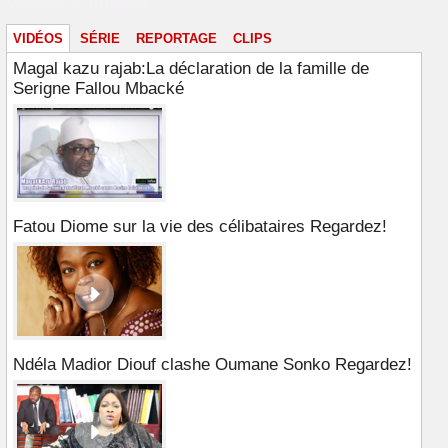
Vidéos & images
VIDÉOS
SÉRIE
REPORTAGE
CLIPS
Magal kazu rajab:La déclaration de la famille de
Serigne Fallou Mbacké
Fatou Diome sur la vie des célibataires Regardez!
Ndéla Madior Diouf clashe Oumane Sonko Regardez!