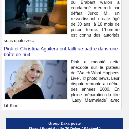
du Brabant wallon a
condamné mercredi par
défaut Jurko M., un
ressortissant croate âgé
de 39 ans, à 18 mois de
prison ferme. L'homme
est connu des autorités
sous quatorze...
Pink et Christina Aguilera ont failli se battre dans une
boîte de nuit
Pink a raconté cette
anecdote sur le plateau
de "Watch What Happens
Live". © photo news. Leur
dispute remonte au début
des années 2000. En
pleine préparation du titre
"Lady Marmalade" avec
Lil' Kim...
Group Dakarposte
Sicap Liberté 6 villa 70 Dakar ( Sénégal )