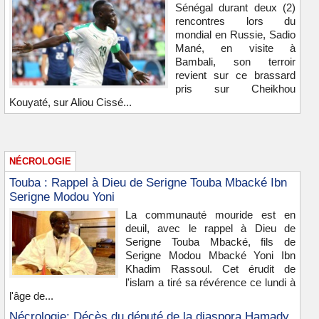
Sénégal durant deux (2)
rencontres lors du
mondial en Russie, Sadio
Mané, en visite à
Bambali, son terroir
revient sur ce brassard
pris sur Cheikhou
Kouyaté, sur Aliou Cissé...
NÉCROLOGIE
Touba : Rappel à Dieu de Serigne Touba Mbacké Ibn
Serigne Modou Yoni
La communauté mouride est en
deuil, avec le rappel à Dieu de
Serigne Touba Mbacké, fils de
Serigne Modou Mbacké Yoni Ibn
Khadim Rassoul. Cet érudit de
l'islam a tiré sa révérence ce lundi à
l'âge de...
Nécrologie: Décès du député de la diaspora Hamady