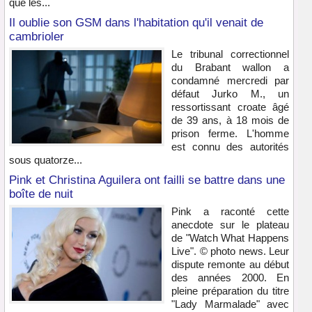
que les...
Il oublie son GSM dans l'habitation qu'il venait de
cambrioler
Le tribunal correctionnel
du Brabant wallon a
condamné mercredi par
défaut Jurko M., un
ressortissant croate âgé
de 39 ans, à 18 mois de
prison ferme. L'homme
est connu des autorités
sous quatorze...
Pink et Christina Aguilera ont failli se battre dans une
boîte de nuit
Pink a raconté cette
anecdote sur le plateau
de "Watch What Happens
Live". © photo news. Leur
dispute remonte au début
des années 2000. En
pleine préparation du titre
"Lady Marmalade" avec