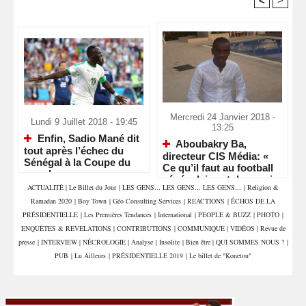
<
>
Recommandé Pour Vous
Mercredi 24 Janvier 2018 -
Lundi 9 Juillet 2018 - 19:45
13:25
Enfin, Sadio Mané dit
Aboubakry Ba,
tout après l’échec du
directeur CIS Média: «
Sénégal à la Coupe du
Ce qu’il faut au football
monde
sénégalais est de savoir
ACTUALITÉ
|
Le Billet du Jour
|
LES GENS... LES GENS... LES GENS...
|
Religion &
garder ses joueurs et les
Ramadan 2020
|
Boy Town
|
Géo Consulting Services
|
REACTIONS
|
ÉCHOS DE LA
libérer au bon moment »
PRÉSIDENTIELLE
|
Les Premières Tendances
|
International
|
PEOPLE & BUZZ
|
PHOTO
|
ENQUÊTES & REVELATIONS
|
CONTRIBUTIONS
|
COMMUNIQUE
|
VIDÉOS
|
Revue de
presse
|
INTERVIEW
|
NÉCROLOGIE
|
Analyse
|
Insolite
|
Bien être
|
QUI SOMMES NOUS ?
|
PUB
|
Lu Ailleurs
|
PRÉSIDENTIELLE 2019
|
Le billet de "Konetou"