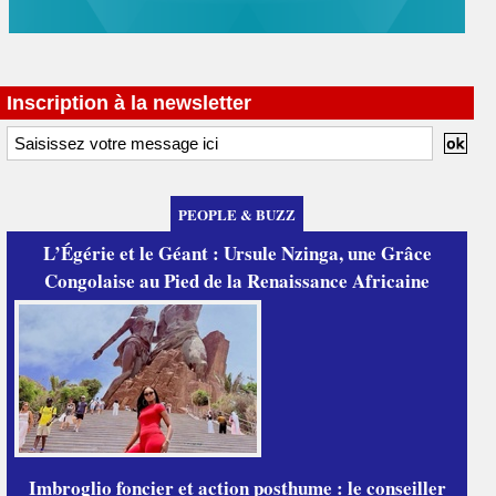
Inscription à la newsletter
PEOPLE & BUZZ
L’Égérie et le Géant : Ursule Nzinga, une Grâce
Congolaise au Pied de la Renaissance Africaine
Imbroglio foncier et action posthume : le conseiller