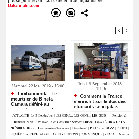
presse pour revenir sur cette bourde inqualifiable.
Dakarmatin.com
<
>
Recommandé Pour Vous
Jeudi 6 Septembre 2018 -
Mercredi 22 Mai 2019 - 15:06
18:16
Tambacounda : Le
Comment la France
meurtrier de Bineta
s'enrichit sur le dos des
Camara déféré au
étudiants sénégalais
parquet ce mercredi
ACTUALITÉ
|
Le Billet du Jour
|
LES GENS... LES GENS... LES GENS...
|
Religion &
Ramadan 2020
|
Boy Town
|
Géo Consulting Services
|
REACTIONS
|
ÉCHOS DE LA
PRÉSIDENTIELLE
|
Les Premières Tendances
|
International
|
PEOPLE & BUZZ
|
PHOTO
|
ENQUÊTES & REVELATIONS
|
CONTRIBUTIONS
|
COMMUNIQUE
|
VIDÉOS
|
Revue de