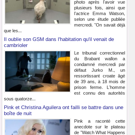
photo après l'avoir vue
plusieurs fois, ainsi que
l'actrice Emma Watson,
selon une étude publiée
mercredi. "On savait déjà
que les...
Il oublie son GSM dans l'habitation qu'il venait de
cambrioler
Le tribunal correctionnel
du Brabant wallon a
condamné mercredi par
défaut Jurko M., un
ressortissant croate âgé
de 39 ans, à 18 mois de
prison ferme. L'homme
est connu des autorités
sous quatorze...
Pink et Christina Aguilera ont failli se battre dans une
boîte de nuit
Pink a raconté cette
anecdote sur le plateau
de "Watch What Happens