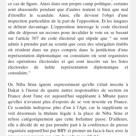
ce cas de figure. Ainsi dans son propre camp politique, certains
sont abasourdis pendant que d'autres tentent si bien que mal
d'étouffer le scandale. Ainsi, elle devient l'objet d'une
inspection particulière de la part de l'opposition. Et les langues
se délient davantage. L'opposition interroge le code électoral
afin de déposer un recours pour invalider le vote en se basant
sur l'article 307 du code électoral qui stipule que " ne sont
admis à prendre part au scrutin que ceux des sénégalais établis
où résident dans un pays compris dans la juridiction d'une
représentation diplomatique ou consulaire où sont organisées
des opérations électorales et qui sont inscrits sur les listes
électorales de ladite représentation diplomatique et
consulaire."
Or, Niba Séne ignore expressément qu'elle s'était inscrite à
Dakar à l'instar de quatre autres responsables de section en
France dont l'une est aujourd'hui suppléante à Mbane parce
qu'elles n'avaient plus d'espoirs de se voir investie en France.
Ce scandale indispose plus d'un à l'Apr, car la suppléante se
voit désormais la titulaire légale à la place de Niba Séne et
refuse catégoriquement que cette forfaiture passe. D'ailleurs,
elle a décidé de ne pas prendre part à la conférence de presse
organisée aujourd'hui par BBY et promet un faca-à-face avec la