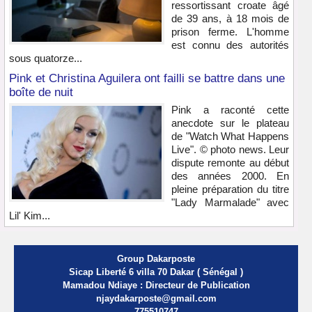
ressortissant croate âgé
de 39 ans, à 18 mois de
prison ferme. L'homme
est connu des autorités
sous quatorze...
Pink et Christina Aguilera ont failli se battre dans une
boîte de nuit
Pink a raconté cette
anecdote sur le plateau
de "Watch What Happens
Live". © photo news. Leur
dispute remonte au début
des années 2000. En
pleine préparation du titre
"Lady Marmalade" avec
Lil' Kim...
Group Dakarposte
Sicap Liberté 6 villa 70 Dakar ( Sénégal )
Mamadou Ndiaye : Directeur de Publication
njaydakarposte@gmail.com
775510747