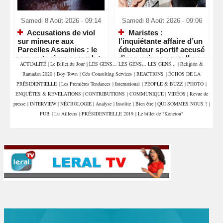
Samedi 8 Août 2026 - 09:14
Samedi 8 Août 2026 - 09:06
Accusations de viol
Maristes :
sur mineure aux
l’inquiétante affaire d’un
Parcelles Assainies : le
éducateur sportif accusé
suspect crie au complot
d’agressions sexuelles
ACTUALITÉ
|
Le Billet du Jour
|
LES GENS... LES GENS... LES GENS...
|
Religion &
financier
sur deux enfants
Ramadan 2020
|
Boy Town
|
Géo Consulting Services
|
REACTIONS
|
ÉCHOS DE LA
PRÉSIDENTIELLE
|
Les Premières Tendances
|
International
|
PEOPLE & BUZZ
|
PHOTO
|
ENQUÊTES & REVELATIONS
|
CONTRIBUTIONS
|
COMMUNIQUE
|
VIDÉOS
|
Revue de
presse
|
INTERVIEW
|
NÉCROLOGIE
|
Analyse
|
Insolite
|
Bien être
|
QUI SOMMES NOUS ?
|
PUB
|
Lu Ailleurs
|
PRÉSIDENTIELLE 2019
|
Le billet de "Konetou"