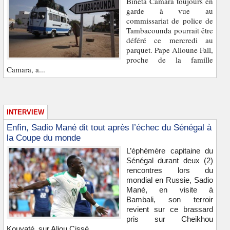
Bineta Camara toujours en
garde à vue au
commissariat de police de
Tambacounda pourrait être
déféré ce mercredi au
parquet. Pape Alioune Fall,
proche de la famille
Camara, a...
INTERVIEW
Enfin, Sadio Mané dit tout après l’échec du Sénégal à
la Coupe du monde
L’éphémère capitaine du
Sénégal durant deux (2)
rencontres lors du
mondial en Russie, Sadio
Mané, en visite à
Bambali, son terroir
revient sur ce brassard
pris sur Cheikhou
Kouyaté, sur Aliou Cissé...