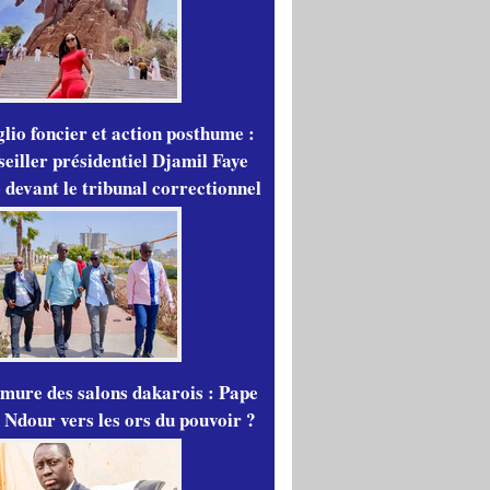
lio foncier et action posthume :
seiller présidentiel Djamil Faye
 devant le tribunal correctionnel
mure des salons dakarois : Pape
 Ndour vers les ors du pouvoir ?