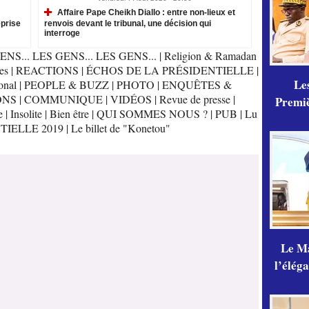
Affaire Pape Cheikh Diallo : entre non-lieux et
eprise
renvois devant le tribunal, une décision qui
interroge
ENS... LES GENS... LES GENS...
|
Religion & Ramadan
es
|
REACTIONS
|
ÉCHOS DE LA PRÉSIDENTIELLE
|
Les
onal
|
PEOPLE & BUZZ
|
PHOTO
|
ENQUÊTES &
ONS
|
COMMUNIQUE
|
VIDÉOS
|
Revue de presse
|
Premiè
e
|
Insolite
|
Bien être
|
QUI SOMMES NOUS ?
|
PUB
|
Lu
TIELLE 2019
|
Le billet de "Konetou"
Le Ma
l’élég