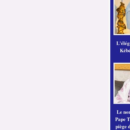
L'élé
Kébé,
Le no
Pape Th
piège 