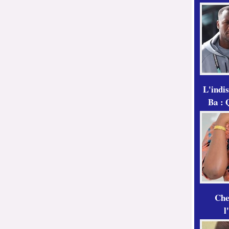
L'indi
Ba : 
Che
l