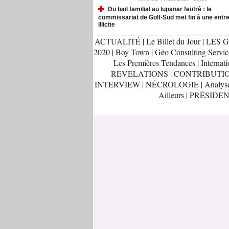
Du bail familial au lupanar feutré : le
commissariat de Golf-Sud met fin à une entr
illicite
ACTUALITÉ
|
Le Billet du Jour
|
LES G
2020
|
Boy Town
|
Géo Consulting Servic
Les Premières Tendances
|
Internati
REVELATIONS
|
CONTRIBUTI
INTERVIEW
|
NÉCROLOGIE
|
Analys
Ailleurs
|
PRÉSIDEN