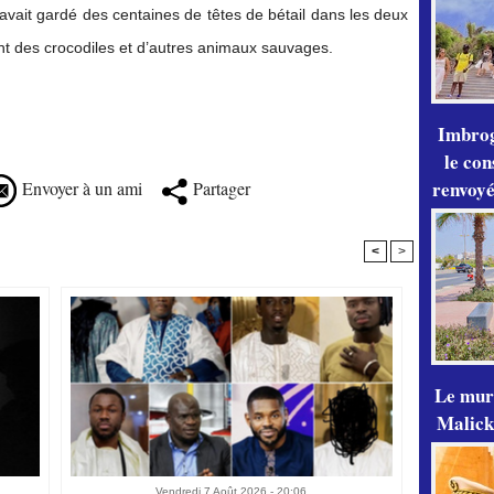
avait gardé des centaines de têtes de bétail dans les deux
ent des crocodiles et d’autres animaux sauvages.
Imbrog
le con
renvoyé
Envoyer à un ami
Partager
<
>
Le mur
Malick
Vendredi 7 Août 2026 - 20:06