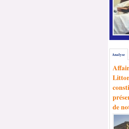
Analyse
Affai
Littor
consti
prése
de no