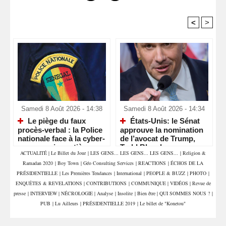
<
>
Recommandé Pour Vous
Samedi 8 Août 2026 - 14:38
Samedi 8 Août 2026 - 14:34
Le piège du faux
États-Unis: le Sénat
procès-verbal : la Police
approuve la nomination
nationale face à la cyber-
de l’avocat de Trump,
escroquerie routière
Todd Blanche, comme
ACTUALITÉ
|
Le Billet du Jour
|
LES GENS... LES GENS... LES GENS...
|
Religion &
ministre de la Justice
Ramadan 2020
|
Boy Town
|
Géo Consulting Services
|
REACTIONS
|
ÉCHOS DE LA
PRÉSIDENTIELLE
|
Les Premières Tendances
|
International
|
PEOPLE & BUZZ
|
PHOTO
|
ENQUÊTES & REVELATIONS
|
CONTRIBUTIONS
|
COMMUNIQUE
|
VIDÉOS
|
Revue de
presse
|
INTERVIEW
|
NÉCROLOGIE
|
Analyse
|
Insolite
|
Bien être
|
QUI SOMMES NOUS ?
|
PUB
|
Lu Ailleurs
|
PRÉSIDENTIELLE 2019
|
Le billet de "Konetou"