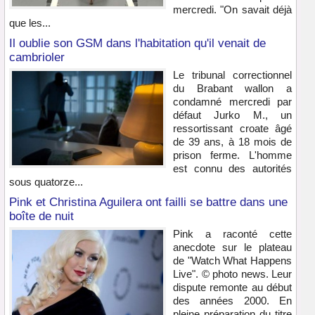
mercredi. "On savait déjà
que les...
Il oublie son GSM dans l'habitation qu'il venait de
cambrioler
Le tribunal correctionnel
du Brabant wallon a
condamné mercredi par
défaut Jurko M., un
ressortissant croate âgé
de 39 ans, à 18 mois de
prison ferme. L'homme
est connu des autorités
sous quatorze...
Pink et Christina Aguilera ont failli se battre dans une
boîte de nuit
Pink a raconté cette
anecdote sur le plateau
de "Watch What Happens
Live". © photo news. Leur
dispute remonte au début
des années 2000. En
pleine préparation du titre