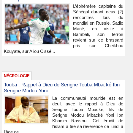
L’éphémère capitaine du
Sénégal durant deux (2)
rencontres lors du
mondial en Russie, Sadio
Mané, en visite à
Bambali, son terroir
revient sur ce brassard
pris sur Cheikhou
Kouyaté, sur Aliou Cissé...
NÉCROLOGIE
Touba : Rappel à Dieu de Serigne Touba Mbacké Ibn
Serigne Modou Yoni
La communauté mouride est en
deuil, avec le rappel à Dieu de
Serigne Touba Mbacké, fils de
Serigne Modou Mbacké Yoni Ibn
Khadim Rassoul. Cet érudit de
l'islam a tiré sa révérence ce lundi à
l'âge de...