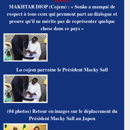
PHOTO
MAKHTAR DIOP (Cojem) : « Sonko a manqué de
respect à tous ceux qui prennent part au dialogue et
prouve qu'il ne mérite pas de représenter quelque
chose dans ce pays »
La cojem parraine le Président Macky Sall
(04 photos) Retour en images sur le déplacement du
Président Macky Sall au Japon