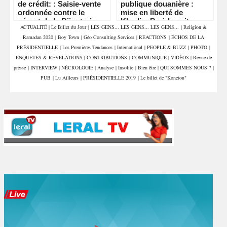
de crédit: : Saisie-vente
publique douanière :
ordonnée contre le
mise en liberté de
gérant de la Bijouterie
Khadim Ba à la suite
ACTUALITÉ
|
Le Billet du Jour
|
LES GENS... LES GENS... LES GENS...
|
Religion &
Zumurada Afrique,
d’une transaction
Ramadan 2020
|
Boy Town
|
Géo Consulting Services
|
REACTIONS
|
ÉCHOS DE LA
Babacar Athie, pour une
transactionnelle
créance de plus de 105
PRÉSIDENTIELLE
|
Les Premières Tendances
|
International
|
PEOPLE & BUZZ
|
PHOTO
|
millions FCFA.
ENQUÊTES & REVELATIONS
|
CONTRIBUTIONS
|
COMMUNIQUE
|
VIDÉOS
|
Revue de
presse
|
INTERVIEW
|
NÉCROLOGIE
|
Analyse
|
Insolite
|
Bien être
|
QUI SOMMES NOUS ?
|
PUB
|
Lu Ailleurs
|
PRÉSIDENTIELLE 2019
|
Le billet de "Konetou"