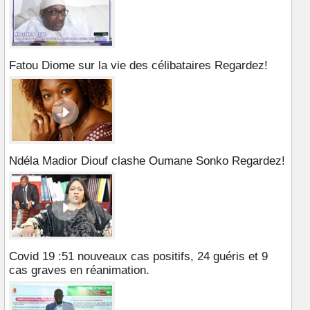
Fatou Diome sur la vie des célibataires Regardez!
Ndéla Madior Diouf clashe Oumane Sonko Regardez!
Covid 19 :51 nouveaux cas positifs, 24 guéris et 9
cas graves en réanimation.