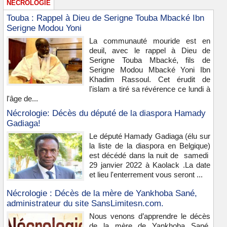
NÉCROLOGIE
Touba : Rappel à Dieu de Serigne Touba Mbacké Ibn
Serigne Modou Yoni
La communauté mouride est en
deuil, avec le rappel à Dieu de
Serigne Touba Mbacké, fils de
Serigne Modou Mbacké Yoni Ibn
Khadim Rassoul. Cet érudit de
l'islam a tiré sa révérence ce lundi à
l'âge de...
Nécrologie: Décès du député de la diaspora Hamady
Gadiaga!
Le député Hamady Gadiaga (élu sur
la liste de la diaspora en Belgique)
est décédé dans la nuit de samedi
29 janvier 2022 à Kaolack .La date
et lieu l'enterrement vous seront ...
Nécrologie : Décès de la mère de Yankhoba Sané,
administrateur du site SansLimitesn.com.
Nous venons d’apprendre le décès
de la mère de Yankhoba Sané,