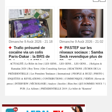
Dimanche 9 Août 2026 - 21:18
Dimanche 9 Août 2026 - 21:02
Trafic présumé de
PASTEF sur les
cocaïne via un colis
réseaux sociaux : Samba
Paris-Dakar : la BRS de
Seck revendique plus de
Dakar saisit 1,070 kg de
39 millions de vues, la «
ACTUALITÉ
|
Le Billet du Jour
|
LES GENS... LES GENS... LES GENS...
|
Religion &
drogue et interpelle deux
machine » numérique de
Ramadan 2020
|
Boy Town
|
Géo Consulting Services
|
REACTIONS
|
ÉCHOS DE LA
commerçants
Sonko en pleine
accélération
PRÉSIDENTIELLE
|
Les Premières Tendances
|
International
|
PEOPLE & BUZZ
|
PHOTO
|
ENQUÊTES & REVELATIONS
|
CONTRIBUTIONS
|
COMMUNIQUE
|
VIDÉOS
|
Revue de
presse
|
INTERVIEW
|
NÉCROLOGIE
|
Analyse
|
Insolite
|
Bien être
|
QUI SOMMES NOUS ?
|
PUB
|
Lu Ailleurs
|
PRÉSIDENTIELLE 2019
|
Le billet de "Konetou"