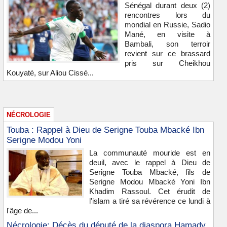
Sénégal durant deux (2)
rencontres lors du
mondial en Russie, Sadio
Mané, en visite à
Bambali, son terroir
revient sur ce brassard
pris sur Cheikhou
Kouyaté, sur Aliou Cissé...
NÉCROLOGIE
Touba : Rappel à Dieu de Serigne Touba Mbacké Ibn
Serigne Modou Yoni
La communauté mouride est en
deuil, avec le rappel à Dieu de
Serigne Touba Mbacké, fils de
Serigne Modou Mbacké Yoni Ibn
Khadim Rassoul. Cet érudit de
l'islam a tiré sa révérence ce lundi à
l'âge de...
Nécrologie: Décès du député de la diaspora Hamady