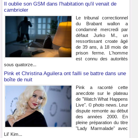
Il oublie son GSM dans l'habitation qu'il venait de
cambrioler
Le tribunal correctionnel
du Brabant wallon a
condamné mercredi par
défaut Jurko M., un
ressortissant croate âgé
de 39 ans, à 18 mois de
prison ferme. L'homme
est connu des autorités
sous quatorze...
Pink et Christina Aguilera ont failli se battre dans une
boîte de nuit
Pink a raconté cette
anecdote sur le plateau
de "Watch What Happens
Live". © photo news. Leur
dispute remonte au début
des années 2000. En
pleine préparation du titre
"Lady Marmalade" avec
Lil' Kim...