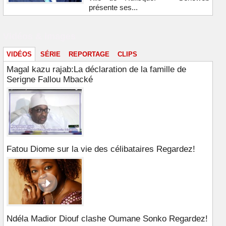
présente ses...
Vidéos & images
VIDÉOS
SÉRIE
REPORTAGE
CLIPS
Magal kazu rajab:La déclaration de la famille de
Serigne Fallou Mbacké
Fatou Diome sur la vie des célibataires Regardez!
Ndéla Madior Diouf clashe Oumane Sonko Regardez!