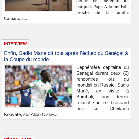
déféré ce mercredi au
parquet. Pape Alioune Fall,
proche de la famille
Camara, a...
INTERVIEW
Enfin, Sadio Mané dit tout après l’échec du Sénégal à
la Coupe du monde
L’éphémère capitaine du
Sénégal durant deux (2)
rencontres lors du
mondial en Russie, Sadio
Mané, en visite à
Bambali, son terroir
revient sur ce brassard
pris sur Cheikhou
Kouyaté, sur Aliou Cissé...