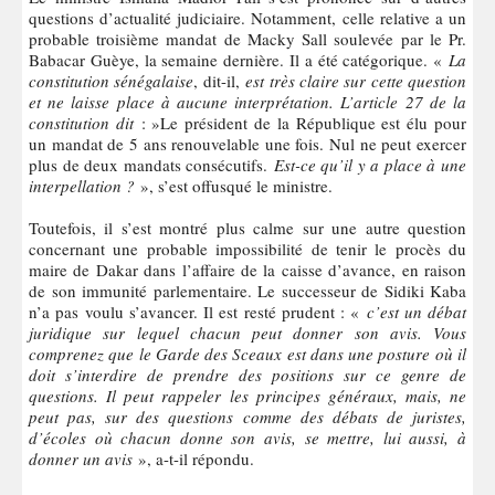
questions d’actualité judiciaire. Notamment, celle relative a un
probable troisième mandat de Macky Sall soulevée par le Pr.
Babacar Guèye, la semaine dernière. Il a été catégorique. «
La
constitution sénégalaise
, dit-il,
est très claire sur cette question
et ne laisse place à aucune interprétation. L’article 27 de la
constitution dit
: »Le président de la République est élu pour
un mandat de 5 ans renouvelable une fois. Nul ne peut exercer
plus de deux mandats consécutifs.
Est-ce qu’il y a place à une
interpellation ?
», s’est offusqué le ministre.
Toutefois, il s’est montré plus calme sur une autre question
concernant une probable impossibilité de tenir le procès du
maire de Dakar dans l’affaire de la caisse d’avance, en raison
de son immunité parlementaire. Le successeur de Sidiki Kaba
n’a pas voulu s’avancer. Il est resté prudent : «
c’est un débat
juridique sur lequel chacun peut donner son avis. Vous
comprenez que le Garde des Sceaux est dans une posture où il
doit s’interdire de prendre des positions sur ce genre de
questions. Il peut rappeler les principes généraux, mais, ne
peut pas, sur des questions comme des débats de juristes,
d’écoles où chacun donne son avis, se mettre, lui aussi, à
donner un avis
», a-t-il répondu.