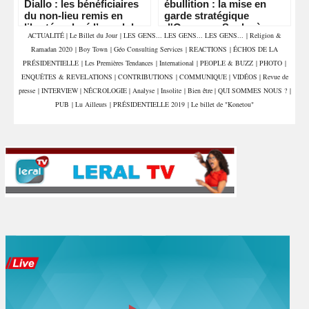
Diallo : les bénéficiaires
ébullition : la mise en
du non-lieu remis en
garde stratégique
liberté malgré l’appel du
d'Ousmane Sonko à
ACTUALITÉ
|
Le Billet du Jour
|
LES GENS... LES GENS... LES GENS...
|
Religion &
parquet
Louga
Ramadan 2020
|
Boy Town
|
Géo Consulting Services
|
REACTIONS
|
ÉCHOS DE LA
PRÉSIDENTIELLE
|
Les Premières Tendances
|
International
|
PEOPLE & BUZZ
|
PHOTO
|
ENQUÊTES & REVELATIONS
|
CONTRIBUTIONS
|
COMMUNIQUE
|
VIDÉOS
|
Revue de
presse
|
INTERVIEW
|
NÉCROLOGIE
|
Analyse
|
Insolite
|
Bien être
|
QUI SOMMES NOUS ?
|
PUB
|
Lu Ailleurs
|
PRÉSIDENTIELLE 2019
|
Le billet de "Konetou"