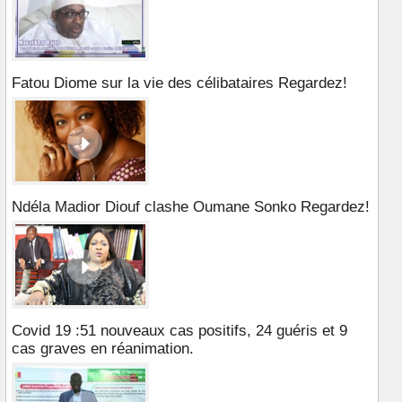
Fatou Diome sur la vie des célibataires Regardez!
Ndéla Madior Diouf clashe Oumane Sonko Regardez!
Covid 19 :51 nouveaux cas positifs, 24 guéris et 9
cas graves en réanimation.