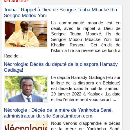
NÉCROLOGIE
Touba : Rappel à Dieu de Serigne Touba Mbacké Ibn
Serigne Modou Yoni
La communauté mouride est en
deuil, avec le rappel à Dieu de
Serigne Touba Mbacké, fils de
Serigne Modou Mbacké Yoni Ibn
Khadim Rassoul. Cet érudit de
l'islam a tiré sa révérence ce lundi à
l'âge de...
Nécrologie: Décès du député de la diaspora Hamady
Gadiaga!
Le député Hamady Gadiaga (élu sur
la liste de la diaspora en Belgique)
est décédé dans la nuit de samedi
29 janvier 2022 à Kaolack .La date
et lieu l'enterrement vous seront ...
Nécrologie : Décès de la mère de Yankhoba Sané,
administrateur du site SansLimitesn.com.
Nous venons d’apprendre le décès
de la mère de Yankhoba Sané,