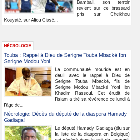
Bambali, son terroir
revient sur ce brassard
pris sur Cheikhou
Kouyaté, sur Aliou Cissé...
NÉCROLOGIE
Touba : Rappel à Dieu de Serigne Touba Mbacké Ibn
Serigne Modou Yoni
La communauté mouride est en
deuil, avec le rappel à Dieu de
Serigne Touba Mbacké, fils de
Serigne Modou Mbacké Yoni Ibn
Khadim Rassoul. Cet érudit de
l'islam a tiré sa révérence ce lundi à
l'âge de...
Nécrologie: Décès du député de la diaspora Hamady
Gadiaga!
Le député Hamady Gadiaga (élu sur
la liste de la diaspora en Belgique)
est décédé dans la nuit de samedi