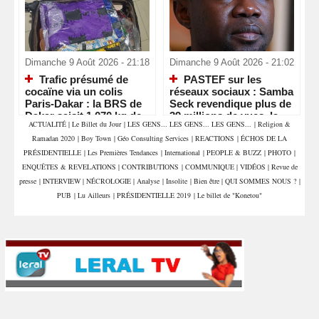
Dimanche 9 Août 2026 - 21:18
Dimanche 9 Août 2026 - 21:02
Trafic présumé de
PASTEF sur les
cocaïne via un colis
réseaux sociaux : Samba
Paris-Dakar : la BRS de
Seck revendique plus de
Dakar saisit 1,070 kg de
39 millions de vues, la «
ACTUALITÉ
|
Le Billet du Jour
|
LES GENS... LES GENS... LES GENS...
|
Religion &
drogue et interpelle deux
machine » numérique de
Ramadan 2020
|
Boy Town
|
Géo Consulting Services
|
REACTIONS
|
ÉCHOS DE LA
commerçants
Sonko en pleine
accélération
PRÉSIDENTIELLE
|
Les Premières Tendances
|
International
|
PEOPLE & BUZZ
|
PHOTO
|
ENQUÊTES & REVELATIONS
|
CONTRIBUTIONS
|
COMMUNIQUE
|
VIDÉOS
|
Revue de
presse
|
INTERVIEW
|
NÉCROLOGIE
|
Analyse
|
Insolite
|
Bien être
|
QUI SOMMES NOUS ?
|
PUB
|
Lu Ailleurs
|
PRÉSIDENTIELLE 2019
|
Le billet de "Konetou"