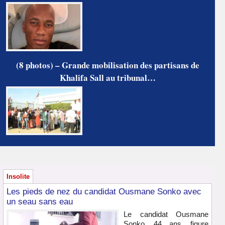
(8 photos) – Grande mobilisation des partisans de
Khalifa Sall au tribunal…
Insolite
Les pieds de nez du candidat Ousmane Sonko avec
un seau sans eau
Le candidat Ousmane
Sonko, 44 ans, figure