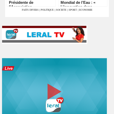
Présidente de
Mondial de l’Eau : «
l’Association
L’innovation dans
FAITS DIVERS
|
POLITIQUE
|
SOCIETE
|
SPORT
|
ECONOMIE
Sénégalaise de sante
chaque goutte »
Communautaire pour
l’Alerte et la Prevention