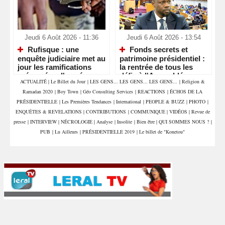
Jeudi 6 Août 2026 - 11:36
Jeudi 6 Août 2026 - 13:54
Rufisque : une
Fonds secrets et
enquête judiciaire met au
patrimoine présidentiel :
jour les ramifications
la rentrée de tous les
présumées d'un réseau
défis à l'Assemblée
ACTUALITÉ
|
Le Billet du Jour
|
LES GENS... LES GENS... LES GENS...
|
Religion &
de sextorsion, de
Ramadan 2020
|
Boy Town
|
Géo Consulting Services
|
REACTIONS
|
ÉCHOS DE LA
proxénétisme et de trafic
de stupéfiants
PRÉSIDENTIELLE
|
Les Premières Tendances
|
International
|
PEOPLE & BUZZ
|
PHOTO
|
ENQUÊTES & REVELATIONS
|
CONTRIBUTIONS
|
COMMUNIQUE
|
VIDÉOS
|
Revue de
presse
|
INTERVIEW
|
NÉCROLOGIE
|
Analyse
|
Insolite
|
Bien être
|
QUI SOMMES NOUS ?
|
PUB
|
Lu Ailleurs
|
PRÉSIDENTIELLE 2019
|
Le billet de "Konetou"