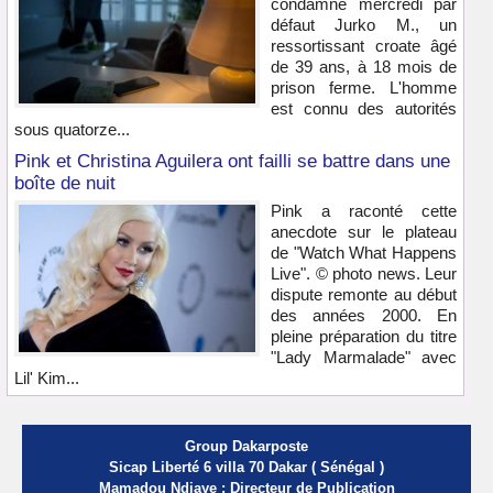
condamné mercredi par
défaut Jurko M., un
ressortissant croate âgé
de 39 ans, à 18 mois de
prison ferme. L'homme
est connu des autorités
sous quatorze...
Pink et Christina Aguilera ont failli se battre dans une
boîte de nuit
Pink a raconté cette
anecdote sur le plateau
de "Watch What Happens
Live". © photo news. Leur
dispute remonte au début
des années 2000. En
pleine préparation du titre
"Lady Marmalade" avec
Lil' Kim...
Group Dakarposte
Sicap Liberté 6 villa 70 Dakar ( Sénégal )
Mamadou Ndiaye : Directeur de Publication