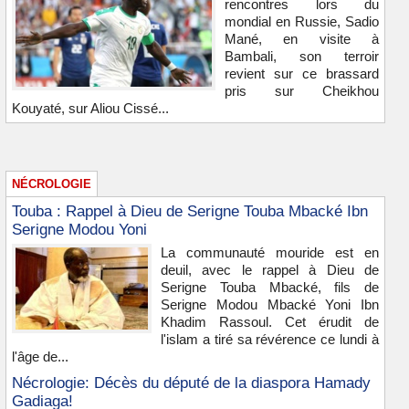
rencontres lors du
mondial en Russie, Sadio
Mané, en visite à
Bambali, son terroir
revient sur ce brassard
pris sur Cheikhou
Kouyaté, sur Aliou Cissé...
NÉCROLOGIE
Touba : Rappel à Dieu de Serigne Touba Mbacké Ibn
Serigne Modou Yoni
La communauté mouride est en
deuil, avec le rappel à Dieu de
Serigne Touba Mbacké, fils de
Serigne Modou Mbacké Yoni Ibn
Khadim Rassoul. Cet érudit de
l'islam a tiré sa révérence ce lundi à
l'âge de...
Nécrologie: Décès du député de la diaspora Hamady
Gadiaga!