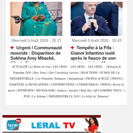
Mercredi 5 Août 2026 - 20:13
Mercredi 5 Août 2026 - 18:43
Urgent / Communauté
Tempête à la Fifa :
mouride : Disparition de
Gianni Infantino isolé
Sokhna Amy Mbacké,
après le fiasco de son
fille de Serigne
projet privé au Maroc
ACTUALITÉ
|
Le Billet du Jour
|
LES GENS... LES GENS... LES GENS...
|
Religion &
Mountakha Mbacké
Ramadan 2020
|
Boy Town
|
Géo Consulting Services
|
REACTIONS
|
ÉCHOS DE LA
PRÉSIDENTIELLE
|
Les Premières Tendances
|
International
|
PEOPLE & BUZZ
|
PHOTO
|
ENQUÊTES & REVELATIONS
|
CONTRIBUTIONS
|
COMMUNIQUE
|
VIDÉOS
|
Revue de
presse
|
INTERVIEW
|
NÉCROLOGIE
|
Analyse
|
Insolite
|
Bien être
|
QUI SOMMES NOUS ?
|
PUB
|
Lu Ailleurs
|
PRÉSIDENTIELLE 2019
|
Le billet de "Konetou"