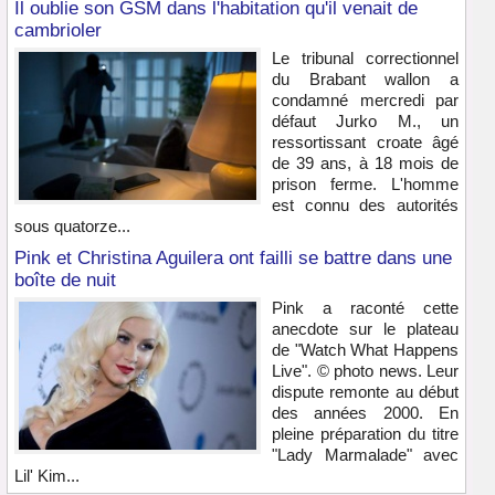
Il oublie son GSM dans l'habitation qu'il venait de
cambrioler
Le tribunal correctionnel
du Brabant wallon a
condamné mercredi par
défaut Jurko M., un
ressortissant croate âgé
de 39 ans, à 18 mois de
prison ferme. L'homme
est connu des autorités
sous quatorze...
Pink et Christina Aguilera ont failli se battre dans une
boîte de nuit
Pink a raconté cette
anecdote sur le plateau
de "Watch What Happens
Live". © photo news. Leur
dispute remonte au début
des années 2000. En
pleine préparation du titre
"Lady Marmalade" avec
Lil' Kim...