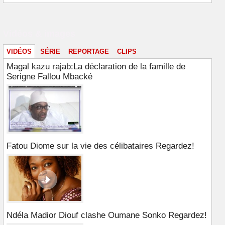
Vidéos & images
VIDÉOS
SÉRIE
REPORTAGE
CLIPS
Magal kazu rajab:La déclaration de la famille de
Serigne Fallou Mbacké
Fatou Diome sur la vie des célibataires Regardez!
Ndéla Madior Diouf clashe Oumane Sonko Regardez!