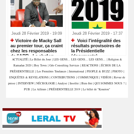
Jeudi 28 Février 2019 - 19:09
Jeudi 28 Février 2019 - 17:37
​Victoire de Macky Sall
Voici l'intégralité des
au premier tour, ça craint
résultats provisoires de
chez les responsables
la Présidentielle
de l’APR - Le chef va
(documents)
ACTUALITÉ
|
Le Billet du Jour
|
LES GENS... LES GENS... LES GENS...
|
Religion &
nettoyer les écuries
Ramadan 2020
|
Boy Town
|
Géo Consulting Services
|
REACTIONS
|
ÉCHOS DE LA
d’Augias
PRÉSIDENTIELLE
|
Les Premières Tendances
|
International
|
PEOPLE & BUZZ
|
PHOTO
|
ENQUÊTES & REVELATIONS
|
CONTRIBUTIONS
|
COMMUNIQUE
|
VIDÉOS
|
Revue de
presse
|
INTERVIEW
|
NÉCROLOGIE
|
Analyse
|
Insolite
|
Bien être
|
QUI SOMMES NOUS ?
|
PUB
|
Lu Ailleurs
|
PRÉSIDENTIELLE 2019
|
Le billet de "Konetou"