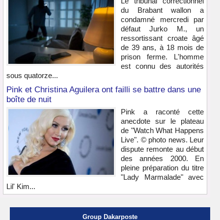
Le tribunal correctionnel
du Brabant wallon a
condamné mercredi par
défaut Jurko M., un
ressortissant croate âgé
de 39 ans, à 18 mois de
prison ferme. L'homme
est connu des autorités
sous quatorze...
Pink et Christina Aguilera ont failli se battre dans une
boîte de nuit
Pink a raconté cette
anecdote sur le plateau
de "Watch What Happens
Live". © photo news. Leur
dispute remonte au début
des années 2000. En
pleine préparation du titre
"Lady Marmalade" avec
Lil' Kim...
Group Dakarposte