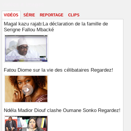
Vidéos & images
VIDÉOS
SÉRIE
REPORTAGE
CLIPS
Magal kazu rajab:La déclaration de la famille de
Serigne Fallou Mbacké
Fatou Diome sur la vie des célibataires Regardez!
Ndéla Madior Diouf clashe Oumane Sonko Regardez!