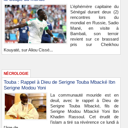
L’éphémère capitaine du
Sénégal durant deux (2)
rencontres lors du
mondial en Russie, Sadio
Mané, en visite à
Bambali, son terroir
revient sur ce brassard
pris sur Cheikhou
Kouyaté, sur Aliou Cissé...
NÉCROLOGIE
Touba : Rappel à Dieu de Serigne Touba Mbacké Ibn
Serigne Modou Yoni
La communauté mouride est en
deuil, avec le rappel à Dieu de
Serigne Touba Mbacké, fils de
Serigne Modou Mbacké Yoni Ibn
Khadim Rassoul. Cet érudit de
l'islam a tiré sa révérence ce lundi à
l'âge de...