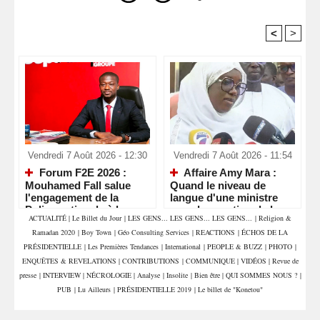
<
>
Recommandé Pour Vous
Vendredi 7 Août 2026 - 12:30
Vendredi 7 Août 2026 - 11:54
Forum F2E 2026 :
Affaire Amy Mara :
Mouhamed Fall salue
Quand le niveau de
l'engagement de la
langue d'une ministre
Police nationale à la
pose la question de la
ACTUALITÉ
|
Le Billet du Jour
|
LES GENS... LES GENS... LES GENS...
|
Religion &
veille d'un rendez-vous
compétence et de la
Ramadan 2020
|
Boy Town
|
Géo Consulting Services
|
REACTIONS
|
ÉCHOS DE LA
économique majeur
crédibilité de l'État
PRÉSIDENTIELLE
|
Les Premières Tendances
|
International
|
PEOPLE & BUZZ
|
PHOTO
|
ENQUÊTES & REVELATIONS
|
CONTRIBUTIONS
|
COMMUNIQUE
|
VIDÉOS
|
Revue de
presse
|
INTERVIEW
|
NÉCROLOGIE
|
Analyse
|
Insolite
|
Bien être
|
QUI SOMMES NOUS ?
|
PUB
|
Lu Ailleurs
|
PRÉSIDENTIELLE 2019
|
Le billet de "Konetou"