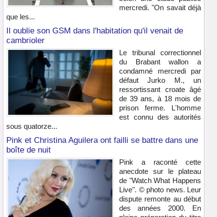
mercredi. "On savait déjà
que les...
Il oublie son GSM dans l'habitation qu'il venait de
cambrioler
Le tribunal correctionnel
du Brabant wallon a
condamné mercredi par
défaut Jurko M., un
ressortissant croate âgé
de 39 ans, à 18 mois de
prison ferme. L'homme
est connu des autorités
sous quatorze...
Pink et Christina Aguilera ont failli se battre dans une
boîte de nuit
Pink a raconté cette
anecdote sur le plateau
de "Watch What Happens
Live". © photo news. Leur
dispute remonte au début
des années 2000. En