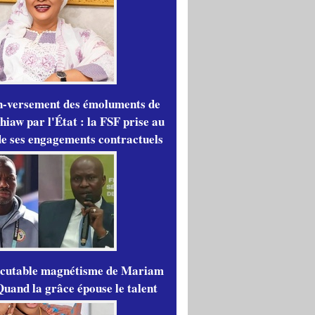
n-versement des émoluments de
iaw par l'État : la FSF prise au
de ses engagements contractuels
scutable magnétisme de Mariam
Quand la grâce épouse le talent