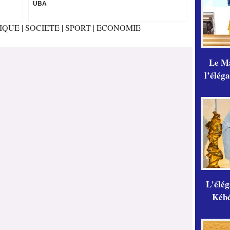
UBA
TIQUE
|
SOCIETE
|
SPORT
|
ECONOMIE
Le Ma
l’élég
L'élé
Kébé,