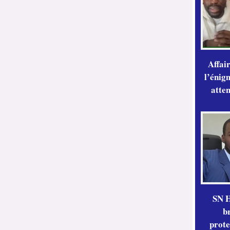
Affai
l’énig
atte
SN H
b
prote