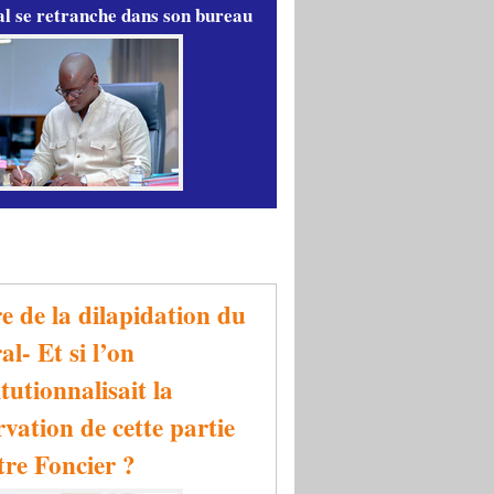
l se retranche dans son bureau
re de la dilapidation du
al- Et si l’on
tutionnalisait la
rvation de cette partie
tre Foncier ?