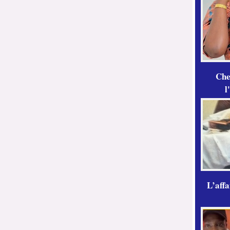
Che
l
L’aff