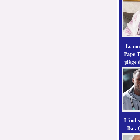
Le no
Pape Th
piège 
L'indi
Ba : 