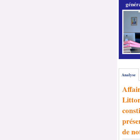
généra
Analyse
Affai
Littor
consti
prése
de no