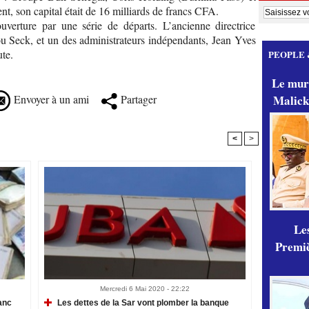
t, son capital était de 16 milliards de francs CFA.
erture par une série de départs. L’ancienne directrice
 Seck, et un des administrateurs indépendants, Jean Yves
te.
PEOPLE 
Le mur
Envoyer à un ami
Partager
Malick
<
>
Les
Premiè
Mercredi 6 Mai 2020 - 22:22
anc
Les dettes de la Sar vont plomber la banque