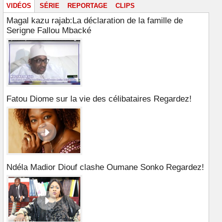
VIDÉOS
SÉRIE
REPORTAGE
CLIPS
Magal kazu rajab:La déclaration de la famille de
Serigne Fallou Mbacké
Fatou Diome sur la vie des célibataires Regardez!
Ndéla Madior Diouf clashe Oumane Sonko Regardez!