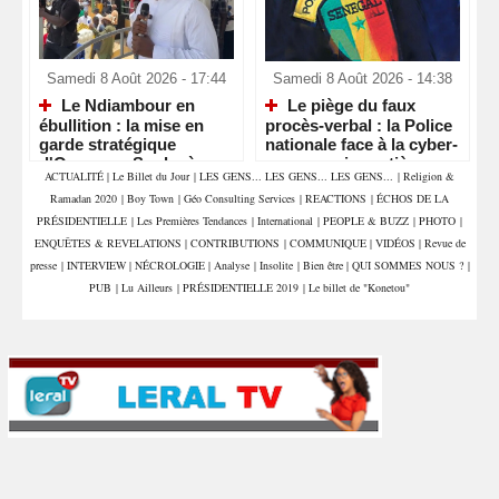
Samedi 8 Août 2026 - 17:44
Samedi 8 Août 2026 - 14:38
Le Ndiambour en
Le piège du faux
ébullition : la mise en
procès-verbal : la Police
garde stratégique
nationale face à la cyber-
d'Ousmane Sonko à
escroquerie routière
ACTUALITÉ
|
Le Billet du Jour
|
LES GENS... LES GENS... LES GENS...
|
Religion &
Louga
Ramadan 2020
|
Boy Town
|
Géo Consulting Services
|
REACTIONS
|
ÉCHOS DE LA
PRÉSIDENTIELLE
|
Les Premières Tendances
|
International
|
PEOPLE & BUZZ
|
PHOTO
|
ENQUÊTES & REVELATIONS
|
CONTRIBUTIONS
|
COMMUNIQUE
|
VIDÉOS
|
Revue de
presse
|
INTERVIEW
|
NÉCROLOGIE
|
Analyse
|
Insolite
|
Bien être
|
QUI SOMMES NOUS ?
|
PUB
|
Lu Ailleurs
|
PRÉSIDENTIELLE 2019
|
Le billet de "Konetou"