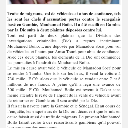
Trafic de migrants, vol de véhicules et abus de confiance, tels
les sont les chefs d’accusation portés contre le sénégalais
basé en Gambie, Mouhamed Boilo. Il a été cueilli en Gambie
par la Dic suite à deux plaintes déposées contre lui.
Tout est parti de deux plaintes que la Division des
investigations criminelles (Dic) a reçues incriminant
Mouhamed Boilo. L’une déposée par Mamadou Socé pour vol
de véhicules et l’autre par Amsa Touré pour abus de confiance.
Avec ces deux plaintes, les éléments de la Dic ont commencé
les poursuites à l’endroit de Mouhamed Boilo.
Le mis en cause avait volé le véhicule de Mamadou Socé pour
se rendre à Tamba. Une fois sur les lieux, il vend la voiture à
730 mille F Cfa alors que le véhicule se vendait entre 7 et 8
millions de nos francs. A peine qu’il a reçu une avance de
300 mille F Cfa, Mouhamed Boilo est revenu à Dakar sans
même attendre le reste de l’argent de la vente du véhicule avant
de retourner en Gambie où il sera arrêté par la Dic.
Il faisait la navette entre la Gambie et le Sénégal. Et au cours de
l’enquête, les enquêteurs de la Dic ont découvert que le mis en
cause faisait aussi du trafic de migrants. Le prévenu Mouhamed
Boilo faisait croire à des ressortissants gambiens qu’il pouvait
leur procurer des passeports.