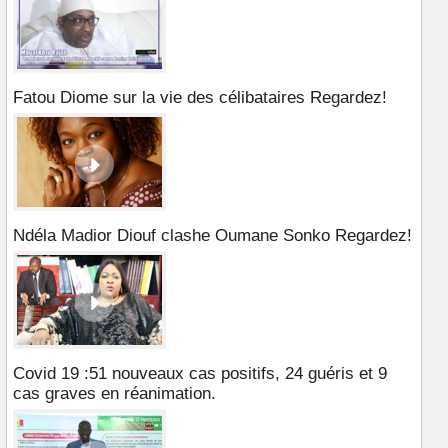
Fatou Diome sur la vie des célibataires Regardez!
Ndéla Madior Diouf clashe Oumane Sonko Regardez!
Covid 19 :51 nouveaux cas positifs, 24 guéris et 9
cas graves en réanimation.