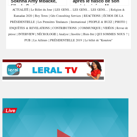
Sokhna Amy Mbacké,
après le fiasco de son
fille de Serigne
projet privé au Maroc
ACTUALITÉ
|
Le Billet du Jour
|
LES GENS... LES GENS... LES GENS...
|
Religion &
Mountakha Mbacké
Ramadan 2020
|
Boy Town
|
Géo Consulting Services
|
REACTIONS
|
ÉCHOS DE LA
PRÉSIDENTIELLE
|
Les Premières Tendances
|
International
|
PEOPLE & BUZZ
|
PHOTO
|
ENQUÊTES & REVELATIONS
|
CONTRIBUTIONS
|
COMMUNIQUE
|
VIDÉOS
|
Revue de
presse
|
INTERVIEW
|
NÉCROLOGIE
|
Analyse
|
Insolite
|
Bien être
|
QUI SOMMES NOUS ?
|
PUB
|
Lu Ailleurs
|
PRÉSIDENTIELLE 2019
|
Le billet de "Konetou"