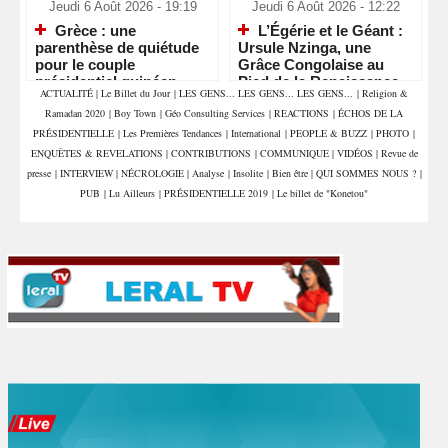
Jeudi 6 Août 2026 - 19:19
Jeudi 6 Août 2026 - 12:22
Grèce : une
L’Égérie et le Géant :
parenthèse de quiétude
Ursule Nzinga, une
pour le couple
Grâce Congolaise au
présidentiel guinéen
Pied de la Renaissance
ACTUALITÉ
|
Le Billet du Jour
|
LES GENS... LES GENS... LES GENS...
|
Religion &
Africaine
Ramadan 2020
|
Boy Town
|
Géo Consulting Services
|
REACTIONS
|
ÉCHOS DE LA
PRÉSIDENTIELLE
|
Les Premières Tendances
|
International
|
PEOPLE & BUZZ
|
PHOTO
|
ENQUÊTES & REVELATIONS
|
CONTRIBUTIONS
|
COMMUNIQUE
|
VIDÉOS
|
Revue de
presse
|
INTERVIEW
|
NÉCROLOGIE
|
Analyse
|
Insolite
|
Bien être
|
QUI SOMMES NOUS ?
|
PUB
|
Lu Ailleurs
|
PRÉSIDENTIELLE 2019
|
Le billet de "Konetou"