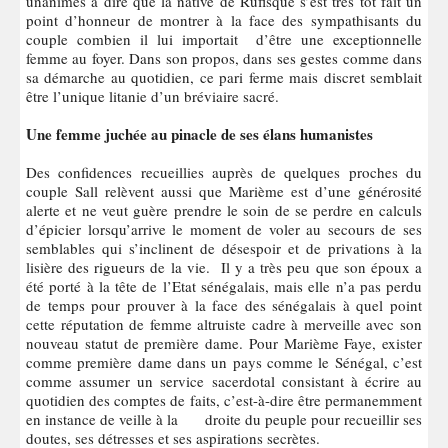
unanimes à dire que la native de Rufisque s’est très tôt fait un
point d’honneur de montrer à la face des sympathisants du
couple combien il lui importait d’être une exceptionnelle
femme au foyer. Dans son propos, dans ses gestes comme dans
sa démarche au quotidien, ce pari ferme mais discret semblait
être l’unique litanie d’un bréviaire sacré.
Une femme juchée au pinacle de ses élans humanistes
Des confidences recueillies auprès de quelques proches du
couple Sall relèvent aussi que Marième est d’une générosité
alerte et ne veut guère prendre le soin de se perdre en calculs
d’épicier lorsqu’arrive le moment de voler au secours de ses
semblables qui s’inclinent de désespoir et de privations à la
lisière des rigueurs de la vie. Il y a très peu que son époux a
été porté à la tête de l’Etat sénégalais, mais elle n’a pas perdu
de temps pour prouver à la face des sénégalais à quel point
cette réputation de femme altruiste cadre à merveille avec son
nouveau statut de première dame. Pour Marième Faye, exister
comme première dame dans un pays comme le Sénégal, c’est
comme assumer un service sacerdotal consistant à écrire au
quotidien des comptes de faits, c’est-à-dire être permanemment
en instance de veille à la droite du peuple pour recueillir ses
doutes, ses détresses et ses aspirations secrètes.