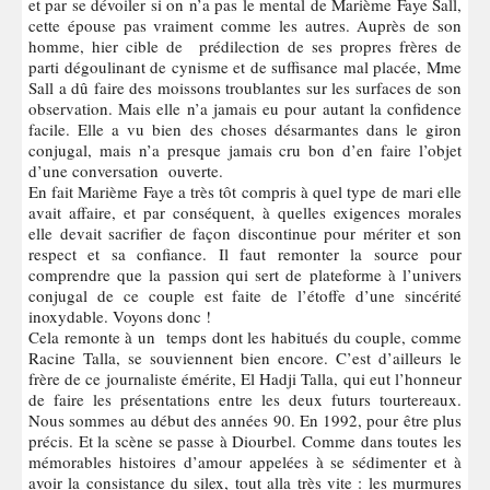
et par se dévoiler si on n’a pas le mental de Marième Faye Sall,
cette épouse pas vraiment comme les autres. Auprès de son
homme, hier cible de prédilection de ses propres frères de
parti dégoulinant de cynisme et de suffisance mal placée, Mme
Sall a dû faire des moissons troublantes sur les surfaces de son
observation. Mais elle n’a jamais eu pour autant la confidence
facile. Elle a vu bien des choses désarmantes dans le giron
conjugal, mais n’a presque jamais cru bon d’en faire l’objet
d’une conversation ouverte.
En fait Marième Faye a très tôt compris à quel type de mari elle
avait affaire, et par conséquent, à quelles exigences morales
elle devait sacrifier de façon discontinue pour mériter et son
respect et sa confiance. Il faut remonter la source pour
comprendre que la passion qui sert de plateforme à l’univers
conjugal de ce couple est faite de l’étoffe d’une sincérité
inoxydable. Voyons donc !
Cela remonte à un temps dont les habitués du couple, comme
Racine Talla, se souviennent bien encore. C’est d’ailleurs le
frère de ce journaliste émérite, El Hadji Talla, qui eut l’honneur
de faire les présentations entre les deux futurs tourtereaux.
Nous sommes au début des années 90. En 1992, pour être plus
précis. Et la scène se passe à Diourbel. Comme dans toutes les
mémorables histoires d’amour appelées à se sédimenter et à
avoir la consistance du silex, tout alla très vite : les murmures