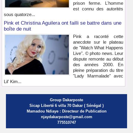
prison ferme. L'homme
est connu des autorités
sous quatorze...
Pink et Christina Aguilera ont failli se battre dans une
boîte de nuit
Pink a raconté cette
anecdote sur le plateau
de "Watch What Happens
Live". © photo news. Leur
dispute remonte au début
des années 2000. En
pleine préparation du titre
"Lady Marmalade" avec
Lil' Kim...
Group Dakarposte
Sicap Liberté 6 villa 70 Dakar ( Sénégal )
Mamadou Ndiaye : Directeur de Publication
njaydakarposte@gmail.com
775510747