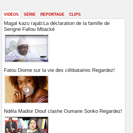
Vidéos & images
VIDÉOS
SÉRIE
REPORTAGE
CLIPS
Magal kazu rajab:La déclaration de la famille de
Serigne Fallou Mbacké
Fatou Diome sur la vie des célibataires Regardez!
Ndéla Madior Diouf clashe Oumane Sonko Regardez!