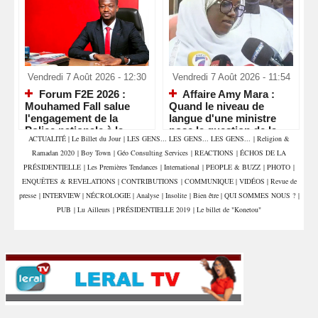
Vendredi 7 Août 2026 - 12:30
Vendredi 7 Août 2026 - 11:54
Forum F2E 2026 :
Affaire Amy Mara :
Mouhamed Fall salue
Quand le niveau de
l'engagement de la
langue d'une ministre
Police nationale à la
pose la question de la
ACTUALITÉ
|
Le Billet du Jour
|
LES GENS... LES GENS... LES GENS...
|
Religion &
veille d'un rendez-vous
compétence et de la
Ramadan 2020
|
Boy Town
|
Géo Consulting Services
|
REACTIONS
|
ÉCHOS DE LA
économique majeur
crédibilité de l'État
PRÉSIDENTIELLE
|
Les Premières Tendances
|
International
|
PEOPLE & BUZZ
|
PHOTO
|
ENQUÊTES & REVELATIONS
|
CONTRIBUTIONS
|
COMMUNIQUE
|
VIDÉOS
|
Revue de
presse
|
INTERVIEW
|
NÉCROLOGIE
|
Analyse
|
Insolite
|
Bien être
|
QUI SOMMES NOUS ?
|
PUB
|
Lu Ailleurs
|
PRÉSIDENTIELLE 2019
|
Le billet de "Konetou"