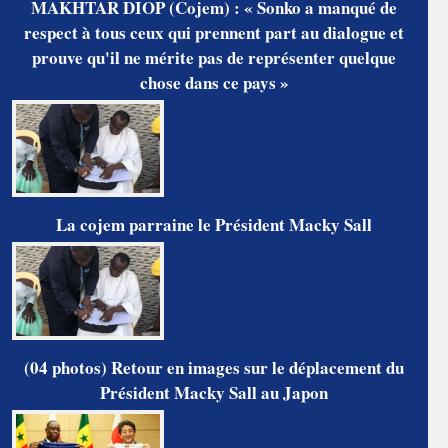
MAKHTAR DIOP (Cojem) : « Sonko a manqué de
respect à tous ceux qui prennent part au dialogue et
prouve qu'il ne mérite pas de représenter quelque
chose dans ce pays »
La cojem parraine le Président Macky Sall
(04 photos) Retour en images sur le déplacement du
Président Macky Sall au Japon