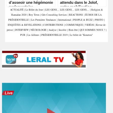
d’asseoir une hégémonie
attendu dans le Jolof,
parlementaire »
entre mobilisation
ACTUALITÉ
|
Le Billet du Jour
|
LES GENS... LES GENS... LES GENS...
|
Religion &
militante et retrouvailles
Ramadan 2020
|
Boy Town
|
Géo Consulting Services
|
REACTIONS
|
ÉCHOS DE LA
politiques
PRÉSIDENTIELLE
|
Les Premières Tendances
|
International
|
PEOPLE & BUZZ
|
PHOTO
|
ENQUÊTES & REVELATIONS
|
CONTRIBUTIONS
|
COMMUNIQUE
|
VIDÉOS
|
Revue de
presse
|
INTERVIEW
|
NÉCROLOGIE
|
Analyse
|
Insolite
|
Bien être
|
QUI SOMMES NOUS ?
|
PUB
|
Lu Ailleurs
|
PRÉSIDENTIELLE 2019
|
Le billet de "Konetou"