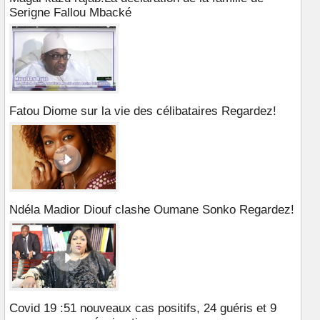
Serigne Fallou Mbacké
Fatou Diome sur la vie des célibataires Regardez!
Ndéla Madior Diouf clashe Oumane Sonko Regardez!
Covid 19 :51 nouveaux cas positifs, 24 guéris et 9