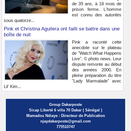
de 39 ans, à 18 mois de
prison ferme. L'homme
est connu des autorités
sous quatorze...
Pink et Christina Aguilera ont failli se battre dans une
boîte de nuit
Pink a raconté cette
anecdote sur le plateau
de "Watch What Happens
Live". © photo news. Leur
dispute remonte au début
des années 2000. En
pleine préparation du titre
"Lady Marmalade" avec
Lil' Kim...
Group Dakarposte
Sicap Liberté 6 villa 70 Dakar ( Sénégal )
Mamadou Ndiaye : Directeur de Publication
njaydakarposte@gmail.com
775510747