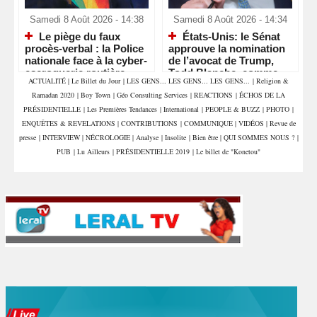
Samedi 8 Août 2026 - 14:38
Samedi 8 Août 2026 - 14:34
Le piège du faux
États-Unis: le Sénat
procès-verbal : la Police
approuve la nomination
nationale face à la cyber-
de l’avocat de Trump,
escroquerie routière
Todd Blanche, comme
ACTUALITÉ
|
Le Billet du Jour
|
LES GENS... LES GENS... LES GENS...
|
Religion &
ministre de la Justice
Ramadan 2020
|
Boy Town
|
Géo Consulting Services
|
REACTIONS
|
ÉCHOS DE LA
PRÉSIDENTIELLE
|
Les Premières Tendances
|
International
|
PEOPLE & BUZZ
|
PHOTO
|
ENQUÊTES & REVELATIONS
|
CONTRIBUTIONS
|
COMMUNIQUE
|
VIDÉOS
|
Revue de
presse
|
INTERVIEW
|
NÉCROLOGIE
|
Analyse
|
Insolite
|
Bien être
|
QUI SOMMES NOUS ?
|
PUB
|
Lu Ailleurs
|
PRÉSIDENTIELLE 2019
|
Le billet de "Konetou"