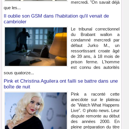
mercredi. "On savait déjà
que les...
Il oublie son GSM dans l'habitation qu'il venait de
cambrioler
Le tribunal correctionnel
du Brabant wallon a
condamné mercredi par
défaut Jurko M., un
ressortissant croate âgé
de 39 ans, à 18 mois de
prison ferme. L'homme
est connu des autorités
sous quatorze...
Pink et Christina Aguilera ont failli se battre dans une
boîte de nuit
Pink a raconté cette
anecdote sur le plateau
de "Watch What Happens
Live". © photo news. Leur
dispute remonte au début
des années 2000. En
pleine préparation du titre