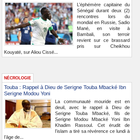
L’éphémère capitaine du
Sénégal durant deux (2)
rencontres lors du
mondial en Russie, Sadio
Mané, en visite à
Bambali, son terroir
revient sur ce brassard
pris sur Cheikhou
Kouyaté, sur Aliou Cissé...
NÉCROLOGIE
Touba : Rappel à Dieu de Serigne Touba Mbacké Ibn
Serigne Modou Yoni
La communauté mouride est en
deuil, avec le rappel à Dieu de
Serigne Touba Mbacké, fils de
Serigne Modou Mbacké Yoni Ibn
Khadim Rassoul. Cet érudit de
l'islam a tiré sa révérence ce lundi à
l'âge de...