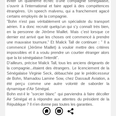
éviter un quatrième échec d'une compagnie sénégalaise,
s'ouvrir à l'international et faire appel à des compétences
étrangères. Un speech malvenu, qui a franchement agacé
certains employés de la compagnie.
"Bohn n'est pas véritablement un spécialiste du transport
aérien. Il a donc recruté quelqu'un qui s'y connaît très bien,
en la personne de Jérôme Maillet. Mais c'est lorsque ce
dernier est arrivé que les choses ont commencé à prendre
une mauvaise tournure." Et Malick Tall de continuer : " Il a
commencé (Jérôme Maillet) à vouloir mettre des critères
impossibles et il a voulu prendre un courtier étranger alors
que la loi sénégalaise l'interdit".
D'ailleurs, précise Malick Tall, tous les anciens dirigeants de
la compagnie...étaient des étrangers. Le licenciement de la
Sénégalaise Virginie Seck, débauchée par le prédécesseur
de Bohn, Mamadou Lamine Sow, chez Dassault Aviation, a
été perçu comme une autre volonté de saborder la
dynamique d'Air Sénégal.
Bohn est-il le "sorcier blanc" qui parviendra à faire décoller
Air Sénégal et à répondre aux attentes du président de la
République ? Il n'en donne pas toutes les garanties.