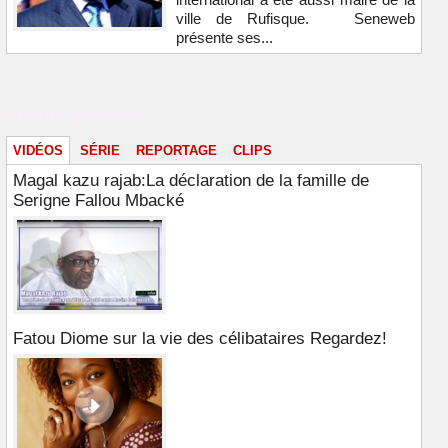
ville de Rufisque. Seneweb
présente ses...
Vidéos & images
VIDÉOS
SÉRIE
REPORTAGE
CLIPS
Magal kazu rajab:La déclaration de la famille de
Serigne Fallou Mbacké
Fatou Diome sur la vie des célibataires Regardez!