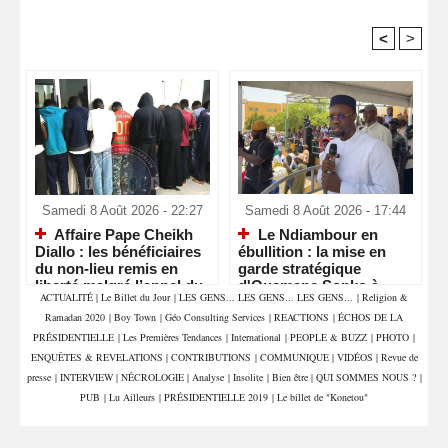
<
>
Recommandé Pour Vous
Samedi 8 Août 2026 - 22:27
Samedi 8 Août 2026 - 17:44
Affaire Pape Cheikh
Le Ndiambour en
Diallo : les bénéficiaires
ébullition : la mise en
du non-lieu remis en
garde stratégique
liberté malgré l’appel du
d'Ousmane Sonko à
ACTUALITÉ
|
Le Billet du Jour
|
LES GENS... LES GENS... LES GENS...
|
Religion &
parquet
Louga
Ramadan 2020
|
Boy Town
|
Géo Consulting Services
|
REACTIONS
|
ÉCHOS DE LA
PRÉSIDENTIELLE
|
Les Premières Tendances
|
International
|
PEOPLE & BUZZ
|
PHOTO
|
ENQUÊTES & REVELATIONS
|
CONTRIBUTIONS
|
COMMUNIQUE
|
VIDÉOS
|
Revue de
presse
|
INTERVIEW
|
NÉCROLOGIE
|
Analyse
|
Insolite
|
Bien être
|
QUI SOMMES NOUS ?
|
PUB
|
Lu Ailleurs
|
PRÉSIDENTIELLE 2019
|
Le billet de "Konetou"