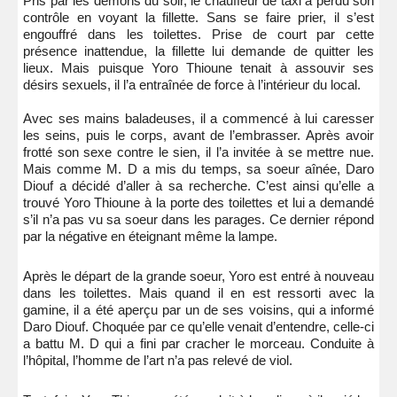
Pris par les démons du soir, le chauffeur de taxi a perdu son
contrôle en voyant la fillette. Sans se faire prier, il s’est
engouffré dans les toilettes. Prise de court par cette
présence inattendue, la fillette lui demande de quitter les
lieux. Mais puisque Yoro Thioune tenait à assouvir ses
désirs sexuels, il l’a entraînée de force à l’intérieur du local.
Avec ses mains baladeuses, il a commencé à lui caresser
les seins, puis le corps, avant de l’embrasser. Après avoir
frotté son sexe contre le sien, il l’a invitée à se mettre nue.
Mais comme M. D a mis du temps, sa soeur aînée, Daro
Diouf a décidé d’aller à sa recherche. C’est ainsi qu’elle a
trouvé Yoro Thioune à la porte des toilettes et lui a demandé
s’il n’a pas vu sa soeur dans les parages. Ce dernier répond
par la négative en éteignant même la lampe.
Après le départ de la grande soeur, Yoro est entré à nouveau
dans les toilettes. Mais quand il en est ressorti avec la
gamine, il a été aperçu par un de ses voisins, qui a informé
Daro Diouf. Choquée par ce qu’elle venait d’entendre, celle-ci
a battu M. D qui a fini par cracher le morceau. Conduite à
l’hôpital, l’homme de l’art n’a pas relevé de viol.