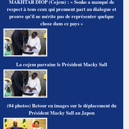
MAKHTAR DIOP (Cojem) : « Sonko a manqué de
respect à tous ceux qui prennent part au dialogue et
prouve qu'il ne mérite pas de représenter quelque
chose dans ce pays »
La cojem parraine le Président Macky Sall
(04 photos) Retour en images sur le déplacement du
Président Macky Sall au Japon