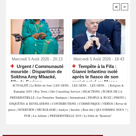
<
>
Recommandé Pour Vous
Mercredi 5 Août 2026 - 20:13
Mercredi 5 Août 2026 - 18:43
Urgent / Communauté
Tempête à la Fifa :
mouride : Disparition de
Gianni Infantino isolé
Sokhna Amy Mbacké,
après le fiasco de son
fille de Serigne
projet privé au Maroc
ACTUALITÉ
|
Le Billet du Jour
|
LES GENS... LES GENS... LES GENS...
|
Religion &
Mountakha Mbacké
Ramadan 2020
|
Boy Town
|
Géo Consulting Services
|
REACTIONS
|
ÉCHOS DE LA
PRÉSIDENTIELLE
|
Les Premières Tendances
|
International
|
PEOPLE & BUZZ
|
PHOTO
|
ENQUÊTES & REVELATIONS
|
CONTRIBUTIONS
|
COMMUNIQUE
|
VIDÉOS
|
Revue de
presse
|
INTERVIEW
|
NÉCROLOGIE
|
Analyse
|
Insolite
|
Bien être
|
QUI SOMMES NOUS ?
|
PUB
|
Lu Ailleurs
|
PRÉSIDENTIELLE 2019
|
Le billet de "Konetou"