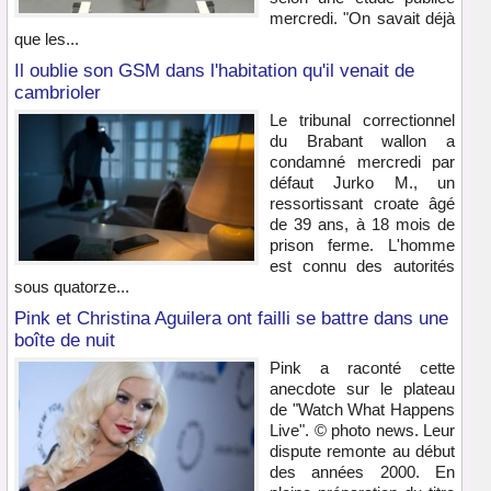
mercredi. "On savait déjà
que les...
Il oublie son GSM dans l'habitation qu'il venait de
cambrioler
Le tribunal correctionnel
du Brabant wallon a
condamné mercredi par
défaut Jurko M., un
ressortissant croate âgé
de 39 ans, à 18 mois de
prison ferme. L'homme
est connu des autorités
sous quatorze...
Pink et Christina Aguilera ont failli se battre dans une
boîte de nuit
Pink a raconté cette
anecdote sur le plateau
de "Watch What Happens
Live". © photo news. Leur
dispute remonte au début
des années 2000. En