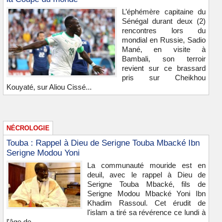
L’éphémère capitaine du
Sénégal durant deux (2)
rencontres lors du
mondial en Russie, Sadio
Mané, en visite à
Bambali, son terroir
revient sur ce brassard
pris sur Cheikhou
Kouyaté, sur Aliou Cissé...
NÉCROLOGIE
Touba : Rappel à Dieu de Serigne Touba Mbacké Ibn
Serigne Modou Yoni
La communauté mouride est en
deuil, avec le rappel à Dieu de
Serigne Touba Mbacké, fils de
Serigne Modou Mbacké Yoni Ibn
Khadim Rassoul. Cet érudit de
l'islam a tiré sa révérence ce lundi à
l'âge de...